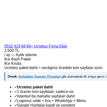
0532 419 68 66
+ Ucretsiz Firma Ekle
2.500 TL
/ ay — Aylik odeme
Ilce Bazli Paket
Ilce Kirala
Ucretsiz paket dahil + sectiginiz ilcedeki tum sayfalar sizin.
Ornek:
Acibadem Asansor Firmalari
gibi aramalarda ilk siraya gecin, m
✓
Ucretsiz paket dahil
✓
1 ilcenin tum sayfalari, sadece siz
✓
Istanbul’da mahalle sayfalari dahil
✓
Logonuz ustte + Ara + WhatsApp + Menu
✓
Google Haritalar kaydi ve yonetimi