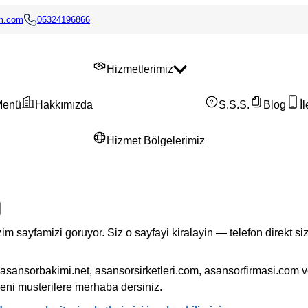
im.com
05324196866
Hizmetlerimiz
Menü
Hakkımızda
S.S.S.
Blog
İ
Hizmet Bölgelerimiz
im sayfamizi goruyor. Siz o sayfayi kiralayin — telefon direkt si
asansorbakimi.net, asansorsirketleri.com, asansorfirmasi.com 
eni musterilere merhaba dersiniz.