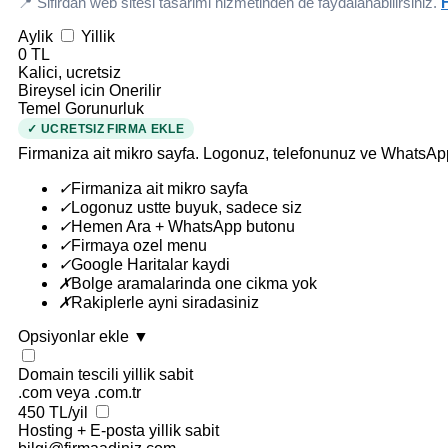
📍 Sifirdan web sitesi tasarimi hizmetinden de faydalanabilirsiniz.
H
Aylik
Yillik
0 TL
Kalici, ucretsiz
Bireysel icin Onerilir
Temel Gorunurluk
✓ UCRETSIZ FIRMA EKLE
Firmaniza ait mikro sayfa. Logonuz, telefonunuz ve WhatsAp
✓
Firmaniza ait mikro sayfa
✓
Logonuz ustte buyuk, sadece siz
✓
Hemen Ara + WhatsApp butonu
✓
Firmaya ozel menu
✓
Google Haritalar kaydi
✗
Bolge aramalarinda one cikma yok
✗
Rakiplerle ayni siradasiniz
Opsiyonlar ekle
▼
Domain tescili
yillik sabit
.com veya .com.tr
450 TL/yil
Hosting + E-posta
yillik sabit