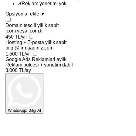
✗
Reklam yonetimi yok
Opsiyonlar ekle
▼
Domain tescili
yillik sabit
.com veya .com.tr
450 TL/yil
Hosting + E-posta
yillik sabit
bilgi@firmaadiniz.com
1.500 TL/yil
Google Ads Reklamlari
aylik
Reklam butcesi + yonetim dahil
3.000 TL/ay
WhatsApp: Bilgi Al