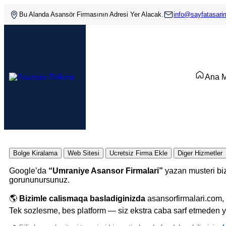
Bu Alanda Asansör Firmasının Adresi Yer Alacak.
info@sayfatasar
Ana 
Bolge Kiralama
Web Sitesi
Ucretsiz Firma Ekle
Diger Hizmetler
Google’da
“Umraniye Asansor Firmalari”
yazan musteri biz
gorununursunuz.
🌎
Bizimle calismaqa basladiginizda
asansorfirmalari.com, 
Tek sozlesme, bes platform — siz ekstra caba sarf etmeden y