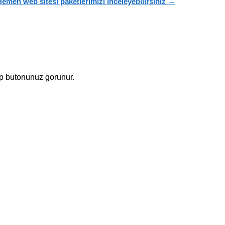
emen web sitesi paketlerimizi inceleyebilirsiniz →
p butonunuz gorunur.