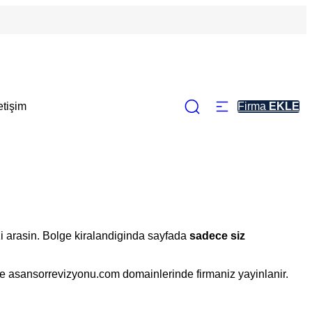
letişim
Firma
EKLE
zi arasin. Bolge kiralandiginda sayfada
sadece siz
ve asansorrevizyonu.com domainlerinde firmaniz yayinlanir.