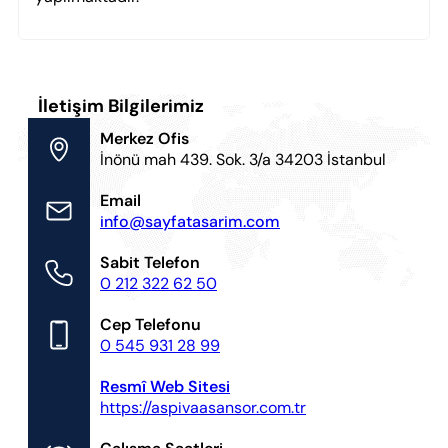
İletişim Bilgilerimiz
Merkez Ofis
İnönü mah 439. Sok. 3/a 34203 İstanbul
Email
info@sayfatasarim.com
Sabit Telefon
0 212 322 62 50
Cep Telefonu
0 545 931 28 99
Resmî Web Sitesi
https://aspivaasansor.com.tr