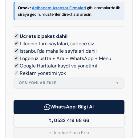
Ornek:
Acibadem Asansor Firmalari
gibi aramalarda ilk
siraya gecin, musteriler direkt sizi arasin.
✓
Ucretsiz paket dahil
✓
1 ilcenin tum sayfalari, sadece siz
✓
Istanbul’da mahalle sayfalari dahil
✓
Logonuz ustte + Ara + WhatsApp + Menu
✓
Google Haritalar kaydi ve yonetimi
✗
Reklam yonetimi yok
OPSIYONLAR EKLE
▼
WhatsApp: Bilgi Al
0532 419 68 66
+ Ucretsiz Firma Ekle