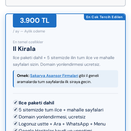
En Cok Tercih Edilen
3.900 TL
/ ay — Aylik odeme
En temel ozellikler
Il Kirala
Ilce paketi dahil + 5 sitemizde ilin tum ilce ve mahalle
sayfalari sizin. Domain yonlendirmesi ucretsiz.
Ornek:
Sakarya Asansor Firmalari
gibi il geneli
aramalarda tum sayfalarda ilk siraya gecin.
✓
Ilce paketi dahil
✓
5 sitemizde tum ilce + mahalle sayfalari
✓
Domain yonlendirmesi, ucretsiz
✓
Logonuz ustte + Ara + WhatsApp + Menu
✓
Google Haritalar kaydi ve yonetimi