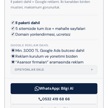
Il paketi dahil + Google reklami. Iki kanaldan birden
musteri, maksimum gorunurluk.
✓
Il paketi dahil
✓
5 sitemizde tum ilce + mahalle sayfalari
✓
Domain yonlendirmesi, ucretsiz
GOOGLE REKLAM DAHIL
★
Min. 3.000 TL Google Ads butcesi dahil
★
Reklam kurulum ve yonetimi bizden
★
“Asansor firmalari” aramasinda reklam
OPSIYONLAR EKLE
▼
WhatsApp: Bilgi Al
0532 419 68 66