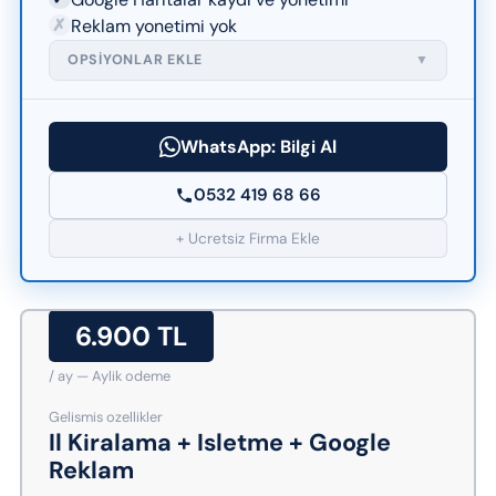
✗
Reklam yonetimi yok
OPSIYONLAR EKLE
▼
WhatsApp: Bilgi Al
0532 419 68 66
+ Ucretsiz Firma Ekle
6.900 TL
/ ay — Aylik odeme
Gelismis ozellikler
Il Kiralama + Isletme + Google
Reklam