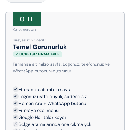
0 TL
Kalici, ucretsiz
Bireysel icin Onerilir
Temel Gorunurluk
✓ UCRETSIZ FIRMA EKLE
Firmaniza ait mikro sayfa. Logonuz, telefonunuz ve
WhatsApp butonunuz gorunur.
✓
Firmaniza ait mikro sayfa
✓
Logonuz ustte buyuk, sadece siz
✓
Hemen Ara + WhatsApp butonu
✓
Firmaya ozel menu
✓
Google Haritalar kaydi
✗
Bolge aramalarinda one cikma yok