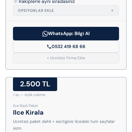
✗
Rakiplerle ayni siradasiniz
OPSIYONLAR EKLE
▼
WhatsApp: Bilgi Al
0532 419 68 66
+ Ucretsiz Firma Ekle
2.500 TL
/ ay — Aylik odeme
Ilce Bazli Paket
Ilce Kirala
Ucretsiz paket dahil + sectiginiz ilcedeki tum sayfalar
sizin.