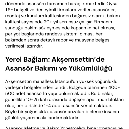
dönemde asansörü tamamen haraç etmektedir. Oysa
TSE belgeli ve deneyimli firmalara verilen asansörler,
montaj ve kurulum kalitesinden bağımsız olarak, bakım
kalitesi sayesinde 20+ yıl sorunsuz çalışır. Firmanın
sunduğu bakim sözleşmesinde kapsamın net olması,
periyot başlarında randevu sistemi olması, her
bakımdan sonra detaylı rapor ve muayene belgesi
verilmesi lazımdır.
Yerel Bağlam: Akşemsettin’de
Asansör Bakımı ve Yükümlülüğü
Akşemsettin mahallesi, İstanbul’un yüksek yoğunluklu
yerleşim bölgelerinden biridir. Bölgede tahminen 400-
500 adet asansörlü yapı bulunmaktadır. Bu binalar,
genellikle 10-25 katı arasında değişen apartman blokları
olup, her birisinde 1-4 adet asansör yer almaktadır.
Böyle bir yoğunlukta, asansör arızaları binlerce insanın
günlük yaşamını akıllandırmaktadır.
Asansor Işletme ve Bakım Yönetmeliği, bina yöneticisine