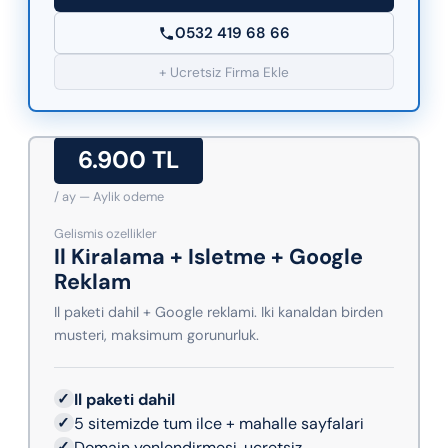
0532 419 68 66
+ Ucretsiz Firma Ekle
6.900 TL
/ ay — Aylik odeme
Gelismis ozellikler
Il Kiralama + Isletme + Google
Reklam
Il paketi dahil + Google reklami. Iki kanaldan birden
musteri, maksimum gorunurluk.
✓
Il paketi dahil
✓
5 sitemizde tum ilce + mahalle sayfalari
✓
Domain yonlendirmesi, ucretsiz