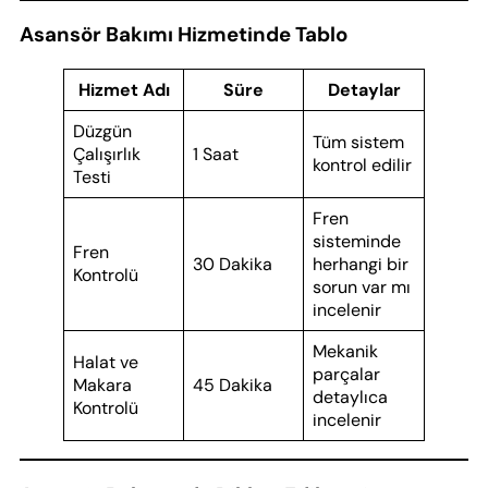
Asansör Bakımı Hizmetinde Tablo
Hizmet Adı
Süre
Detaylar
Düzgün
Tüm sistem
Çalışırlık
1 Saat
kontrol edilir
Testi
Fren
sisteminde
Fren
30 Dakika
herhangi bir
Kontrolü
sorun var mı
incelenir
Mekanik
Halat ve
parçalar
Makara
45 Dakika
detaylıca
Kontrolü
incelenir