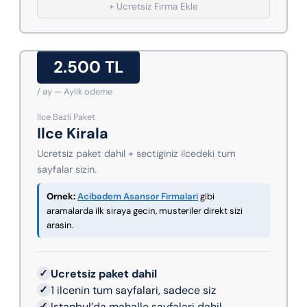
+ Ucretsiz Firma Ekle
2.500 TL
/ ay — Aylik odeme
Ilce Bazli Paket
Ilce Kirala
Ucretsiz paket dahil + sectiginiz ilcedeki tum
sayfalar sizin.
Ornek:
Acibadem Asansor Firmalari
gibi
aramalarda ilk siraya gecin, musteriler direkt sizi
arasin.
✓
Ucretsiz paket dahil
✓
1 ilcenin tum sayfalari, sadece siz
✓
Istanbul’da mahalle sayfalari dahil