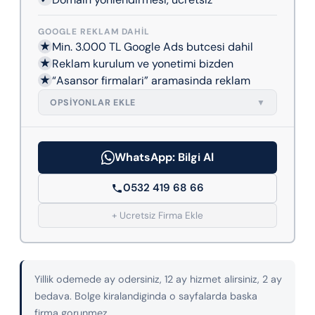
GOOGLE REKLAM DAHIL
★
Min. 3.000 TL Google Ads butcesi dahil
★
Reklam kurulum ve yonetimi bizden
★
“Asansor firmalari” aramasinda reklam
OPSIYONLAR EKLE
▼
WhatsApp: Bilgi Al
0532 419 68 66
+ Ucretsiz Firma Ekle
Yillik odemede ay odersiniz, 12 ay hizmet alirsiniz, 2 ay
bedava. Bolge kiralandiginda o sayfalarda baska
firma gorunmez.