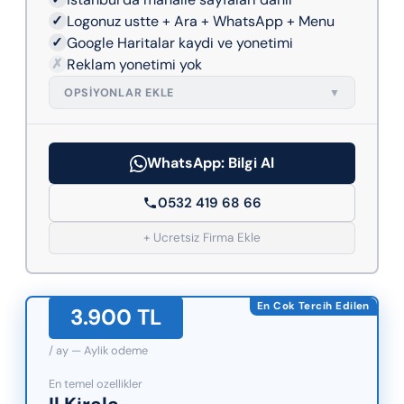
✓
Logonuz ustte + Ara + WhatsApp + Menu
✓
Google Haritalar kaydi ve yonetimi
✗
Reklam yonetimi yok
OPSIYONLAR EKLE
▼
WhatsApp: Bilgi Al
0532 419 68 66
+ Ucretsiz Firma Ekle
En Cok Tercih Edilen
3.900 TL
/ ay — Aylik odeme
En temel ozellikler