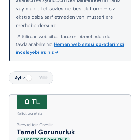
asansorrevizyonu.com domainlerinde firmaniz
yayinlanir. Tek sozlesme, bes platform — siz
ekstra caba sarf etmeden yeni musterilere
merhaba dersiniz.
📍 Sifirdan web sitesi tasarimi hizmetinden de
faydalanabilirsiniz.
Hemen web sitesi paketlerimizi
inceleyebilirsiniz →
Aylik
Yillik
0 TL
Kalici, ucretsiz
Bireysel icin Onerilir
Temel Gorunurluk
✓ UCRETSIZ FIRMA EKLE