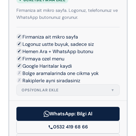
Firmaniza ait mikro sayfa. Logonuz, telefonunuz ve
WhatsApp butonunuz gorunur.
✓
Firmaniza ait mikro sayfa
✓
Logonuz ustte buyuk, sadece siz
✓
Hemen Ara + WhatsApp butonu
✓
Firmaya ozel menu
✓
Google Haritalar kaydi
✗
Bolge aramalarinda one cikma yok
✗
Rakiplerle ayni siradasiniz
OPSIYONLAR EKLE
▼
WhatsApp: Bilgi Al
0532 419 68 66