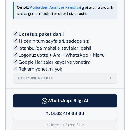
Ornek:
Acibadem Asansor Firmalari
gibi aramalarda ilk
siraya gecin, musteriler direkt sizi arasin.
✓
Ucretsiz paket dahil
✓
1 ilcenin tum sayfalari, sadece siz
✓
Istanbul’da mahalle sayfalari dahil
✓
Logonuz ustte + Ara + WhatsApp + Menu
✓
Google Haritalar kaydi ve yonetimi
✗
Reklam yonetimi yok
OPSIYONLAR EKLE
▼
WhatsApp: Bilgi Al
0532 419 68 66
+ Ucretsiz Firma Ekle