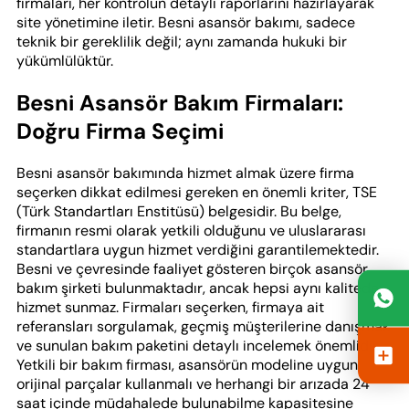
firmaları, her kontrolün detaylı raporlarını hazırlayarak
site yönetimine iletir. Besni asansör bakımı, sadece
teknik bir gereklilik değil; aynı zamanda hukuki bir
yükümlülüktür.
Besni Asansör Bakım Firmaları:
Doğru Firma Seçimi
Besni asansör bakımında hizmet almak üzere firma
seçerken dikkat edilmesi gereken en önemli kriter, TSE
(Türk Standartları Enstitüsü) belgesidir. Bu belge,
firmanın resmi olarak yetkili olduğunu ve uluslararası
standartlara uygun hizmet verdiğini garantilemektedir.
Besni ve çevresinde faaliyet gösteren birçok asansör
bakım şirketi bulunmaktadır, ancak hepsi aynı kalitede
hizmet sunmaz. Firmaları seçerken, firmaya ait
referansları sorgulamak, geçmiş müşterilerine danışmak
ve sunulan bakım paketini detaylı incelemek önemlidir.
Yetkili bir bakım firması, asansörün modeline uygun
orijinal parçalar kullanmalı ve herhangi bir arızada 24
saat içinde müdahalede bulunabilme kapasitesine