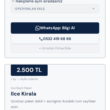
✗
Rakiplerle ayni siradasiniz
OPSIYONLAR EKLE
▼
WhatsApp: Bilgi Al
0532 419 68 66
+ Ucretsiz Firma Ekle
2.500 TL
/ ay — Aylik odeme
Ilce Bazli Paket
Ilce Kirala
Ucretsiz paket dahil + sectiginiz ilcedeki tum sayfalar
sizin.