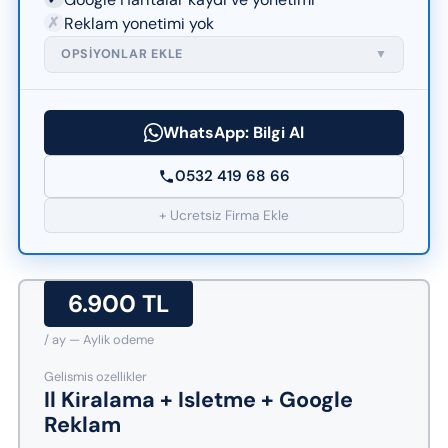
✗
Reklam yonetimi yok
OPSIYONLAR EKLE
▼
WhatsApp: Bilgi Al
0532 419 68 66
+ Ucretsiz Firma Ekle
6.900 TL
/ ay — Aylik odeme
Gelismis ozellikler
Il Kiralama + Isletme + Google
Reklam