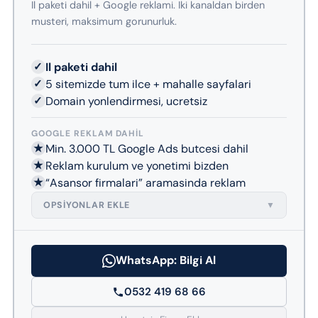
Il paketi dahil + Google reklami. Iki kanaldan birden
musteri, maksimum gorunurluk.
✓
Il paketi dahil
✓
5 sitemizde tum ilce + mahalle sayfalari
✓
Domain yonlendirmesi, ucretsiz
GOOGLE REKLAM DAHIL
★
Min. 3.000 TL Google Ads butcesi dahil
★
Reklam kurulum ve yonetimi bizden
★
“Asansor firmalari” aramasinda reklam
OPSIYONLAR EKLE
▼
WhatsApp: Bilgi Al
0532 419 68 66