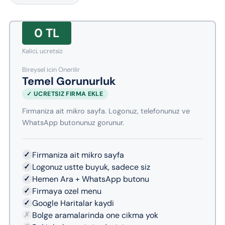
0 TL
Kalici, ucretsiz
Bireysel icin Onerilir
Temel Gorunurluk
✓ UCRETSIZ FIRMA EKLE
Firmaniza ait mikro sayfa. Logonuz, telefonunuz ve
WhatsApp butonunuz gorunur.
✓
Firmaniza ait mikro sayfa
✓
Logonuz ustte buyuk, sadece siz
✓
Hemen Ara + WhatsApp butonu
✓
Firmaya ozel menu
✓
Google Haritalar kaydi
✗
Bolge aramalarinda one cikma yok