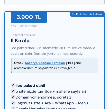
En Cok Tercih Edilen
3.900 TL
/ ay — Aylik odeme
En temel ozellikler
Il Kirala
Ilce paketi dahil + 5 sitemizde ilin tum ilce ve mahalle
sayfalari sizin. Domain yonlendirmesi ucretsiz.
Ornek:
Sakarya Asansor Firmalari
gibi il geneli
aramalarda tum sayfalarda ilk siraya gecin.
✓
Ilce paketi dahil
✓
5 sitemizde tum ilce + mahalle sayfalari
✓
Domain yonlendirmesi, ucretsiz
✓
Logonuz ustte + Ara + WhatsApp + Menu
✓
Google Haritalar kaydi ve yonetimi