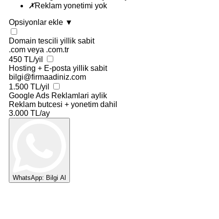
✗
Reklam yonetimi yok
Opsiyonlar ekle
▼
Domain tescili
yillik sabit
.com veya .com.tr
450 TL/yil
Hosting + E-posta
yillik sabit
bilgi@firmaadiniz.com
1.500 TL/yil
Google Ads Reklamlari
aylik
Reklam butcesi + yonetim dahil
3.000 TL/ay
WhatsApp: Bilgi Al