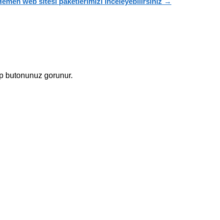
emen web sitesi paketlerimizi inceleyebilirsiniz →
p butonunuz gorunur.