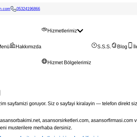
im.com
05324196866
Hizmetlerimiz
Menü
Hakkımızda
S.S.S.
Blog
İ
Hizmet Bölgelerimiz
im sayfamizi goruyor. Siz o sayfayi kiralayin — telefon direkt si
asansorbakimi.net, asansorsirketleri.com, asansorfirmasi.com 
eni musterilere merhaba dersiniz.