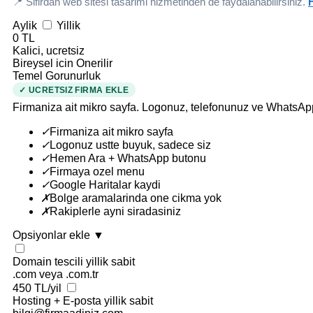
📍 Sifirdan web sitesi tasarimi hizmetinden de faydalanabilirsiniz.
H
Aylik
Yillik
0 TL
Kalici, ucretsiz
Bireysel icin Onerilir
Temel Gorunurluk
✓ UCRETSIZ FIRMA EKLE
Firmaniza ait mikro sayfa. Logonuz, telefonunuz ve WhatsAp
✓
Firmaniza ait mikro sayfa
✓
Logonuz ustte buyuk, sadece siz
✓
Hemen Ara + WhatsApp butonu
✓
Firmaya ozel menu
✓
Google Haritalar kaydi
✗
Bolge aramalarinda one cikma yok
✗
Rakiplerle ayni siradasiniz
Opsiyonlar ekle
▼
Domain tescili
yillik sabit
.com veya .com.tr
450 TL/yil
Hosting + E-posta
yillik sabit