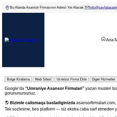
Bu Alanda Asansör Firmasının Adresi Yer Alacak.
info@sayfatasar
Ana 
Bolge Kiralama
Web Sitesi
Ucretsiz Firma Ekle
Diger Hizmetler
Google’da
“Umraniye Asansor Firmalari”
yazan musteri biz
gorununursunuz.
🌎
Bizimle calismaqa basladiginizda
asansorfirmalari.com, 
Tek sozlesme, bes platform — siz ekstra caba sarf etmeden y