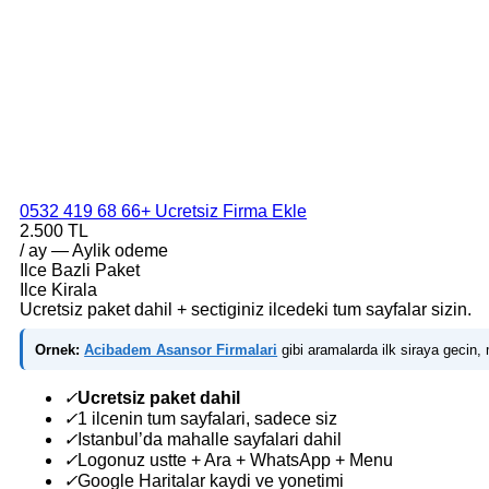
0532 419 68 66
+ Ucretsiz Firma Ekle
2.500 TL
/ ay — Aylik odeme
Ilce Bazli Paket
Ilce Kirala
Ucretsiz paket dahil + sectiginiz ilcedeki tum sayfalar sizin.
Ornek:
Acibadem Asansor Firmalari
gibi aramalarda ilk siraya gecin, m
✓
Ucretsiz paket dahil
✓
1 ilcenin tum sayfalari, sadece siz
✓
Istanbul’da mahalle sayfalari dahil
✓
Logonuz ustte + Ara + WhatsApp + Menu
✓
Google Haritalar kaydi ve yonetimi