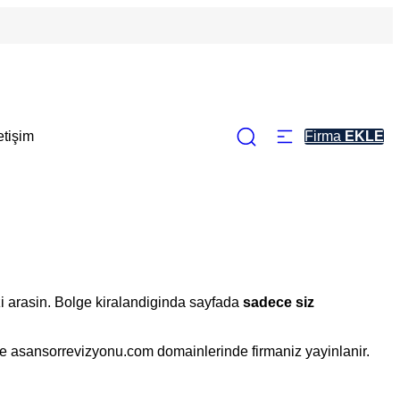
letişim
Firma
EKLE
zi arasin. Bolge kiralandiginda sayfada
sadece siz
ve asansorrevizyonu.com domainlerinde firmaniz yayinlanir.