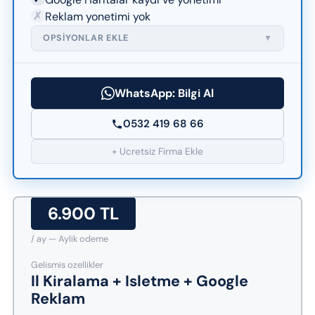
✗
Reklam yonetimi yok
OPSIYONLAR EKLE
▼
WhatsApp: Bilgi Al
0532 419 68 66
+ Ucretsiz Firma Ekle
6.900 TL
/ ay — Aylik odeme
Gelismis ozellikler
Il Kiralama + Isletme + Google
Reklam