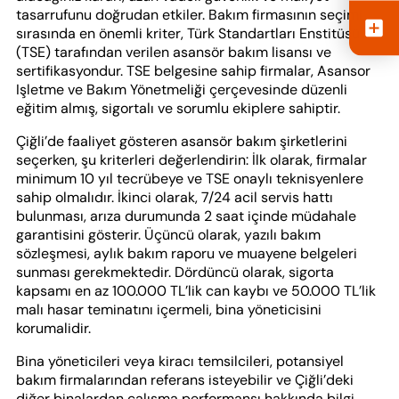
tasarrufunu doğrudan etkiler. Bakım firmasının seçimi
sırasında en önemli kriter, Türk Standartları Enstitüsü
(TSE) tarafından verilen asansör bakım lisansı ve
sertifikasyondur. TSE belgesine sahip firmalar, Asansor
Işletme ve Bakım Yönetmeliği çerçevesinde düzenli
eğitim almış, sigortalı ve sorumlu ekiplere sahiptir.
Çiğli’de faaliyet gösteren asansör bakım şirketlerini
seçerken, şu kriterleri değerlendirin: İlk olarak, firmalar
minimum 10 yıl tecrübeye ve TSE onaylı teknisyenlere
sahip olmalıdır. İkinci olarak, 7/24 acil servis hattı
bulunması, arıza durumunda 2 saat içinde müdahale
garantisini gösterir. Üçüncü olarak, yazılı bakım
sözleşmesi, aylık bakım raporu ve muayene belgeleri
sunması gerekmektedir. Dördüncü olarak, sigorta
kapsamı en az 100.000 TL’lik can kaybı ve 50.000 TL’lik
malı hasar teminatını içermeli, bina yöneticisini
korumalidir.
Bina yöneticileri veya kiracı temsilcileri, potansiyel
bakım firmalarından referans isteyebilir ve Çiğli’deki
diğer binalardan çalışma performansı hakkında bilgi