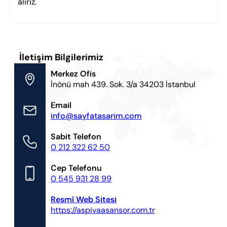
alırız.
İletişim Bilgilerimiz
Merkez Ofis
İnönü mah 439. Sok. 3/a 34203 İstanbul
Email
info@sayfatasarim.com
Sabit Telefon
0 212 322 62 50
Cep Telefonu
0 545 931 28 99
Resmî Web Sitesi
https://aspivaasansor.com.tr