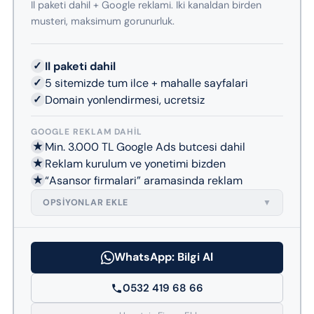
Il paketi dahil + Google reklami. Iki kanaldan birden
musteri, maksimum gorunurluk.
✓
Il paketi dahil
✓
5 sitemizde tum ilce + mahalle sayfalari
✓
Domain yonlendirmesi, ucretsiz
GOOGLE REKLAM DAHIL
★
Min. 3.000 TL Google Ads butcesi dahil
★
Reklam kurulum ve yonetimi bizden
★
“Asansor firmalari” aramasinda reklam
OPSIYONLAR EKLE
▼
WhatsApp: Bilgi Al
0532 419 68 66