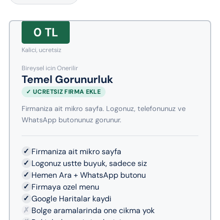
0 TL
Kalici, ucretsiz
Bireysel icin Onerilir
Temel Gorunurluk
✓ UCRETSIZ FIRMA EKLE
Firmaniza ait mikro sayfa. Logonuz, telefonunuz ve
WhatsApp butonunuz gorunur.
✓
Firmaniza ait mikro sayfa
✓
Logonuz ustte buyuk, sadece siz
✓
Hemen Ara + WhatsApp butonu
✓
Firmaya ozel menu
✓
Google Haritalar kaydi
✗
Bolge aramalarinda one cikma yok