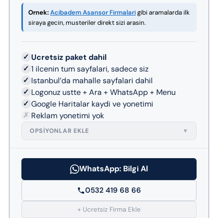
Ornek:
Acibadem Asansor Firmalari
gibi aramalarda ilk
siraya gecin, musteriler direkt sizi arasin.
✓
Ucretsiz paket dahil
✓
1 ilcenin tum sayfalari, sadece siz
✓
Istanbul’da mahalle sayfalari dahil
✓
Logonuz ustte + Ara + WhatsApp + Menu
✓
Google Haritalar kaydi ve yonetimi
✗
Reklam yonetimi yok
OPSIYONLAR EKLE
▼
WhatsApp: Bilgi Al
0532 419 68 66
+ Ucretsiz Firma Ekle