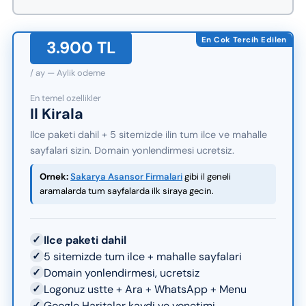
En Cok Tercih Edilen
3.900 TL
/ ay — Aylik odeme
En temel ozellikler
Il Kirala
Ilce paketi dahil + 5 sitemizde ilin tum ilce ve mahalle
sayfalari sizin. Domain yonlendirmesi ucretsiz.
Ornek:
Sakarya Asansor Firmalari
gibi il geneli
aramalarda tum sayfalarda ilk siraya gecin.
✓
Ilce paketi dahil
✓
5 sitemizde tum ilce + mahalle sayfalari
✓
Domain yonlendirmesi, ucretsiz
✓
Logonuz ustte + Ara + WhatsApp + Menu
✓
Google Haritalar kaydi ve yonetimi