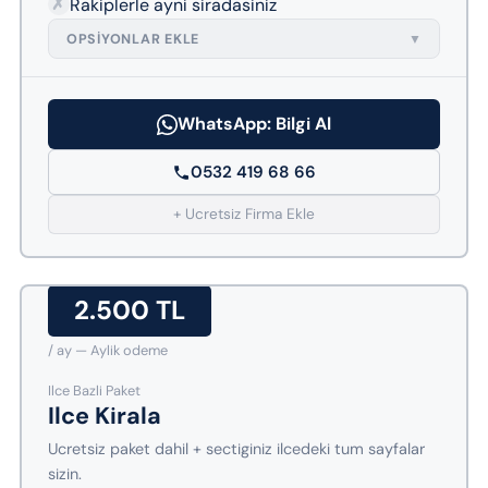
✗
Rakiplerle ayni siradasiniz
OPSIYONLAR EKLE
▼
WhatsApp: Bilgi Al
0532 419 68 66
+ Ucretsiz Firma Ekle
2.500 TL
/ ay — Aylik odeme
Ilce Bazli Paket
Ilce Kirala
Ucretsiz paket dahil + sectiginiz ilcedeki tum sayfalar
sizin.