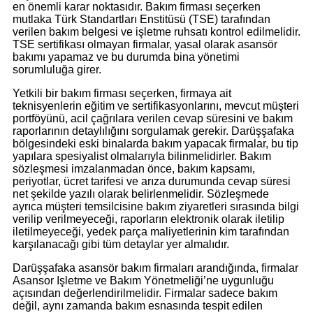
en önemli karar noktasıdır. Bakım firması seçerken
mutlaka Türk Standartları Enstitüsü (TSE) tarafından
verilen bakım belgesi ve işletme ruhsatı kontrol edilmelidir.
TSE sertifikası olmayan firmalar, yasal olarak asansör
bakımı yapamaz ve bu durumda bina yönetimi
sorumluluğa girer.
Yetkili bir bakım firması seçerken, firmaya ait
teknisyenlerin eğitim ve sertifikasyonlarını, mevcut müşteri
portföyünü, acil çağrılara verilen cevap süresini ve bakım
raporlarının detaylılığını sorgulamak gerekir. Darüşşafaka
bölgesindeki eski binalarda bakım yapacak firmalar, bu tip
yapılara spesiyalist olmalarıyla bilinmelidirler. Bakım
sözleşmesi imzalanmadan önce, bakım kapsamı,
periyotlar, ücret tarifesi ve arıza durumunda cevap süresi
net şekilde yazılı olarak belirlenmelidir. Sözleşmede
ayrıca müşteri temsilcisine bakım ziyaretleri sırasında bilgi
verilip verilmeyeceği, raporların elektronik olarak iletilip
iletilmeyeceği, yedek parça maliyetlerinin kim tarafından
karşılanacağı gibi tüm detaylar yer almalıdır.
Darüşşafaka asansör bakım firmaları arandığında, firmalar
Asansor Işletme ve Bakım Yönetmeliği’ne uygunluğu
açısından değerlendirilmelidir. Firmalar sadece bakım
değil, aynı zamanda bakım esnasında tespit edilen