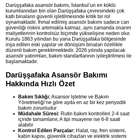
Darüşşafaka asansör bakımı, İstanbul’un en köklü
kurumlarından biri olan Darüşşafaka çevresindeki çok
katlı binaların güvenli işletilmesinde kritik bir rol
oynamaktadır. İhmal edilmiş asansör bakımı sadece can
güvenliği riskini artırmakla kalmaz, aynı zamanda onarım
maliyetlerinin kontrolsüz biçimde yükselişine neden olur.
Kurulu 1863 yılından bu yana Darüşşafaka bölgesinde
inşa edilen eski yapılar ve dönüşüm binaları özellikle
düzenli bakım gerektirmektedir. 2026 yılında yapılacak
asansör yatırımları, bakım standartlarının iyileştirilmesi ile
başlamaktadır.
Darüşşafaka Asansör Bakımı
Hakkında Hızlı Özet
Bakım Sıklığı:
Asansor Işletme ve Bakım
Yönetmeliği’ne göre ayda en az bir kez periyodik
bakım zorunludur
Müdahale Süresi:
Rutin bakım kontrolleri 2-4 saat
içinde tamamlanır, A tipi muayene ise 6-8 saati
alabilir
Kontrol Edilen Parçalar:
Halat, ray, fren sistemi,
kabin kapısı, güvenlik cihazları ve elektrik sistemi