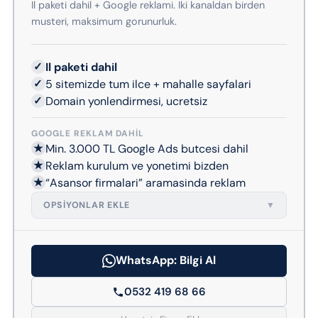
Il paketi dahil + Google reklami. Iki kanaldan birden
musteri, maksimum gorunurluk.
✓
Il paketi dahil
✓
5 sitemizde tum ilce + mahalle sayfalari
✓
Domain yonlendirmesi, ucretsiz
GOOGLE REKLAM DAHIL
★
Min. 3.000 TL Google Ads butcesi dahil
★
Reklam kurulum ve yonetimi bizden
★
“Asansor firmalari” aramasinda reklam
OPSIYONLAR EKLE
▼
WhatsApp: Bilgi Al
0532 419 68 66