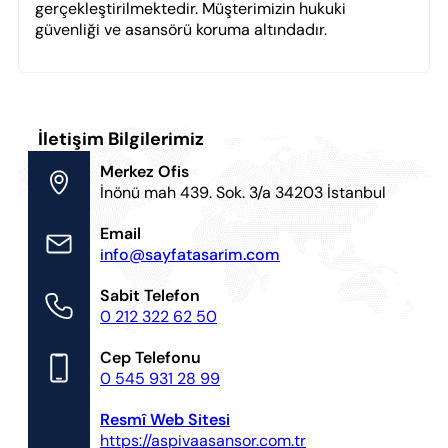
gerçekleştirilmektedir. Müşterimizin hukuki
güvenliği ve asansörü koruma altındadır.
İletişim Bilgilerimiz
Merkez Ofis
İnönü mah 439. Sok. 3/a 34203 İstanbul
Email
info@sayfatasarim.com
Sabit Telefon
0 212 322 62 50
Cep Telefonu
0 545 931 28 99
Resmî Web Sitesi
https://aspivaasansor.com.tr