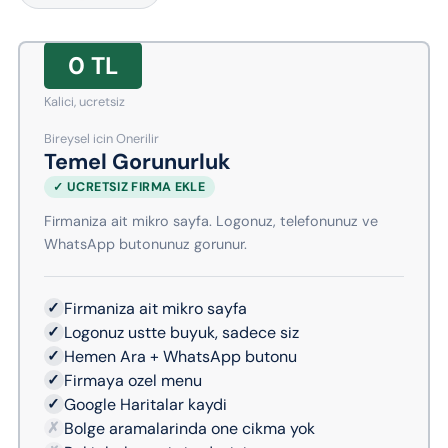
0 TL
Kalici, ucretsiz
Bireysel icin Onerilir
Temel Gorunurluk
✓ UCRETSIZ FIRMA EKLE
Firmaniza ait mikro sayfa. Logonuz, telefonunuz ve
WhatsApp butonunuz gorunur.
✓
Firmaniza ait mikro sayfa
✓
Logonuz ustte buyuk, sadece siz
✓
Hemen Ara + WhatsApp butonu
✓
Firmaya ozel menu
✓
Google Haritalar kaydi
✗
Bolge aramalarinda one cikma yok