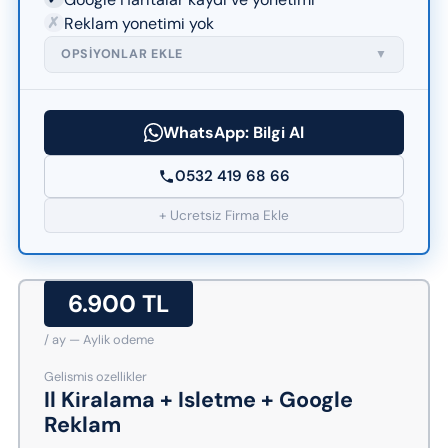
✗
Reklam yonetimi yok
OPSIYONLAR EKLE
▼
WhatsApp: Bilgi Al
0532 419 68 66
+ Ucretsiz Firma Ekle
6.900 TL
/ ay — Aylik odeme
Gelismis ozellikler
Il Kiralama + Isletme + Google
Reklam