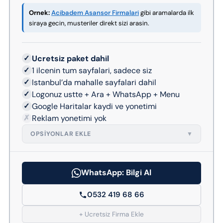
Ornek:
Acibadem Asansor Firmalari
gibi aramalarda ilk
siraya gecin, musteriler direkt sizi arasin.
✓
Ucretsiz paket dahil
✓
1 ilcenin tum sayfalari, sadece siz
✓
Istanbul’da mahalle sayfalari dahil
✓
Logonuz ustte + Ara + WhatsApp + Menu
✓
Google Haritalar kaydi ve yonetimi
✗
Reklam yonetimi yok
OPSIYONLAR EKLE
▼
WhatsApp: Bilgi Al
0532 419 68 66
+ Ucretsiz Firma Ekle