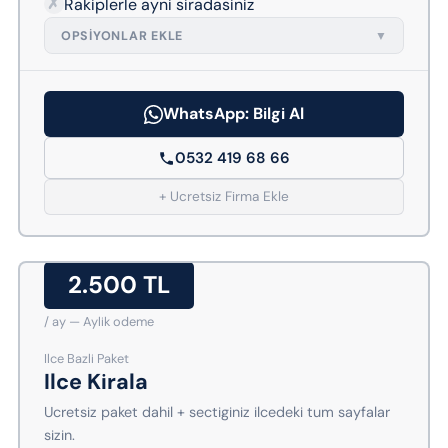
✗
Rakiplerle ayni siradasiniz
OPSIYONLAR EKLE
▼
WhatsApp: Bilgi Al
0532 419 68 66
+ Ucretsiz Firma Ekle
2.500 TL
/ ay — Aylik odeme
Ilce Bazli Paket
Ilce Kirala
Ucretsiz paket dahil + sectiginiz ilcedeki tum sayfalar
sizin.