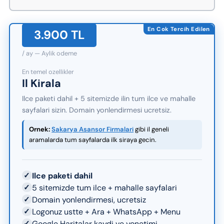
En Cok Tercih Edilen
3.900 TL
/ ay — Aylik odeme
En temel ozellikler
Il Kirala
Ilce paketi dahil + 5 sitemizde ilin tum ilce ve mahalle
sayfalari sizin. Domain yonlendirmesi ucretsiz.
Ornek:
Sakarya Asansor Firmalari
gibi il geneli
aramalarda tum sayfalarda ilk siraya gecin.
✓
Ilce paketi dahil
✓
5 sitemizde tum ilce + mahalle sayfalari
✓
Domain yonlendirmesi, ucretsiz
✓
Logonuz ustte + Ara + WhatsApp + Menu
✓
Google Haritalar kaydi ve yonetimi