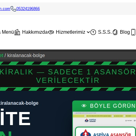
im.com
05324196866
a Menü
Hakkımızda
Hizmetlerimiz
S.S.S.
Blog