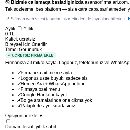
🌎
Bizimle calismaqa basladiginizda
asansorfirmalari.com, 
Tek sozlesme, bes platform — siz ekstra caba sarf etmeden y
📍 Sifirdan web sitesi tasarimi hizmetinden de faydalanabilirsiniz.
H
Aylik
Yillik
0 TL
Kalici, ucretsiz
Bireysel icin Onerilir
Temel Gorunurluk
✓ UCRETSIZ FIRMA EKLE
Firmaniza ait mikro sayfa. Logonuz, telefonunuz ve WhatsAp
✓
Firmaniza ait mikro sayfa
✓
Logonuz ustte buyuk, sadece siz
✓
Hemen Ara + WhatsApp butonu
✓
Firmaya ozel menu
✓
Google Haritalar kaydi
✗
Bolge aramalarinda one cikma yok
✗
Rakiplerle ayni siradasiniz
Opsiyonlar ekle
▼
Domain tescili
yillik sabit