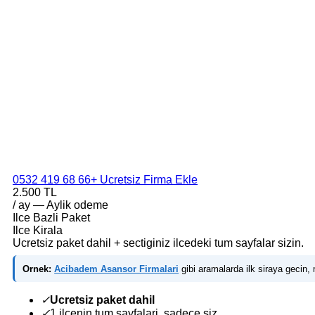
0532 419 68 66
+ Ucretsiz Firma Ekle
2.500 TL
/ ay — Aylik odeme
Ilce Bazli Paket
Ilce Kirala
Ucretsiz paket dahil + sectiginiz ilcedeki tum sayfalar sizin.
Ornek:
Acibadem Asansor Firmalari
gibi aramalarda ilk siraya gecin, m
✓
Ucretsiz paket dahil
✓
1 ilcenin tum sayfalari, sadece siz