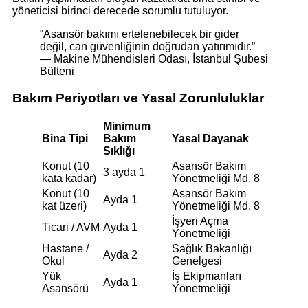
yöneticisi birinci derecede sorumlu tutuluyor.
“Asansör bakımı ertelenebilecek bir gider
değil, can güvenliğinin doğrudan yatırımıdır.”
— Makine Mühendisleri Odası, İstanbul Şubesi
Bülteni
Bakım Periyotları ve Yasal Zorunluluklar
Minimum
Bina Tipi
Bakım
Yasal Dayanak
Sıklığı
Konut (10
Asansör Bakım
3 ayda 1
kata kadar)
Yönetmeliği Md. 8
Konut (10
Asansör Bakım
Ayda 1
kat üzeri)
Yönetmeliği Md. 8
İşyeri Açma
Ticari / AVM
Ayda 1
Yönetmeliği
Hastane /
Sağlık Bakanlığı
Ayda 2
Okul
Genelgesi
Yük
İş Ekipmanları
Ayda 1
Asansörü
Yönetmeliği