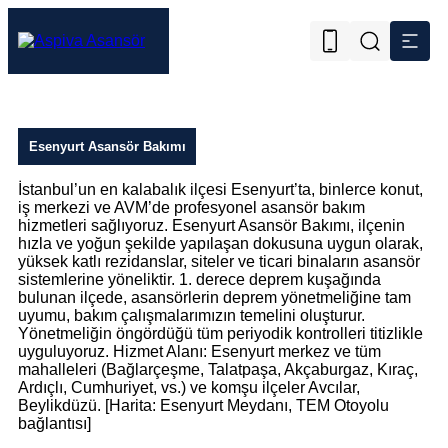
Esenyurt Asansör Bakımı
İstanbul’un en kalabalık ilçesi Esenyurt’ta, binlerce konut,
iş merkezi ve AVM’de profesyonel asansör bakım
hizmetleri sağlıyoruz. Esenyurt Asansör Bakımı, ilçenin
hızla ve yoğun şekilde yapılaşan dokusuna uygun olarak,
yüksek katlı rezidanslar, siteler ve ticari binaların asansör
sistemlerine yöneliktir. 1. derece deprem kuşağında
bulunan ilçede, asansörlerin deprem yönetmeliğine tam
uyumu, bakım çalışmalarımızın temelini oluşturur.
Yönetmeliğin öngördüğü tüm periyodik kontrolleri titizlikle
uyguluyoruz. Hizmet Alanı: Esenyurt merkez ve tüm
mahalleleri (Bağlarçeşme, Talatpaşa, Akçaburgaz, Kıraç,
Ardıçlı, Cumhuriyet, vs.) ve komşu ilçeler Avcılar,
Beylikdüzü. [Harita: Esenyurt Meydanı, TEM Otoyolu
bağlantısı]