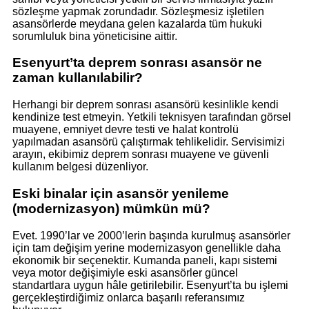
sözleşme yapmak zorundadır. Sözleşmesiz işletilen
asansörlerde meydana gelen kazalarda tüm hukuki
sorumluluk bina yöneticisine aittir.
Esenyurt’ta deprem sonrası asansör ne
zaman kullanılabilir?
Herhangi bir deprem sonrası asansörü kesinlikle kendi
kendinize test etmeyin. Yetkili teknisyen tarafından görsel
muayene, emniyet devre testi ve halat kontrolü
yapılmadan asansörü çalıştırmak tehlikelidir. Servisimizi
arayın, ekibimiz deprem sonrası muayene ve güvenli
kullanım belgesi düzenliyor.
Eski binalar için asansör yenileme
(modernizasyon) mümkün mü?
Evet. 1990’lar ve 2000’lerin başında kurulmuş asansörler
için tam değişim yerine modernizasyon genellikle daha
ekonomik bir seçenektir. Kumanda paneli, kapı sistemi
veya motor değişimiyle eski asansörler güncel
standartlara uygun hâle getirilebilir. Esenyurt’ta bu işlemi
gerçekleştirdiğimiz onlarca başarılı referansımız