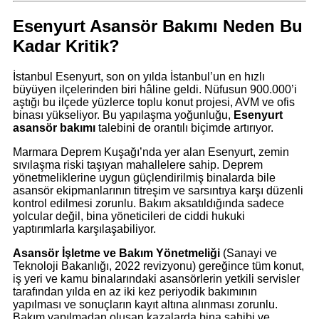
Esenyurt Asansör Bakımı Neden Bu
Kadar Kritik?
İstanbul Esenyurt, son on yılda İstanbul’un en hızlı
büyüyen ilçelerinden biri hâline geldi. Nüfusun 900.000’i
aştığı bu ilçede yüzlerce toplu konut projesi, AVM ve ofis
binası yükseliyor. Bu yapılaşma yoğunluğu,
Esenyurt
asansör bakımı
talebini de orantılı biçimde artırıyor.
Marmara Deprem Kuşağı’nda yer alan Esenyurt, zemin
sıvılaşma riski taşıyan mahallelere sahip. Deprem
yönetmeliklerine uygun güçlendirilmiş binalarda bile
asansör ekipmanlarının titreşim ve sarsıntıya karşı düzenli
kontrol edilmesi zorunlu. Bakım aksatıldığında sadece
yolcular değil, bina yöneticileri de ciddi hukuki
yaptırımlarla karşılaşabiliyor.
Asansör İşletme ve Bakım Yönetmeliği
(Sanayi ve
Teknoloji Bakanlığı, 2022 revizyonu) gereğince tüm konut,
iş yeri ve kamu binalarındaki asansörlerin yetkili servisler
tarafından yılda en az iki kez periyodik bakımının
yapılması ve sonuçların kayıt altına alınması zorunlu.
Bakım yapılmadan oluşan kazalarda bina sahibi ve