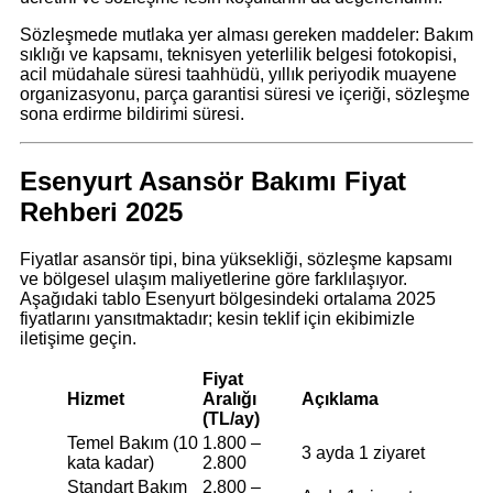
Sözleşmede mutlaka yer alması gereken maddeler: Bakım
sıklığı ve kapsamı, teknisyen yeterlilik belgesi fotokopisi,
acil müdahale süresi taahhüdü, yıllık periyodik muayene
organizasyonu, parça garantisi süresi ve içeriği, sözleşme
sona erdirme bildirimi süresi.
Esenyurt Asansör Bakımı Fiyat
Rehberi 2025
Fiyatlar asansör tipi, bina yüksekliği, sözleşme kapsamı
ve bölgesel ulaşım maliyetlerine göre farklılaşıyor.
Aşağıdaki tablo Esenyurt bölgesindeki ortalama 2025
fiyatlarını yansıtmaktadır; kesin teklif için ekibimizle
iletişime geçin.
Fiyat
Hizmet
Aralığı
Açıklama
(TL/ay)
Temel Bakım (10
1.800 –
3 ayda 1 ziyaret
kata kadar)
2.800
Standart Bakım
2.800 –