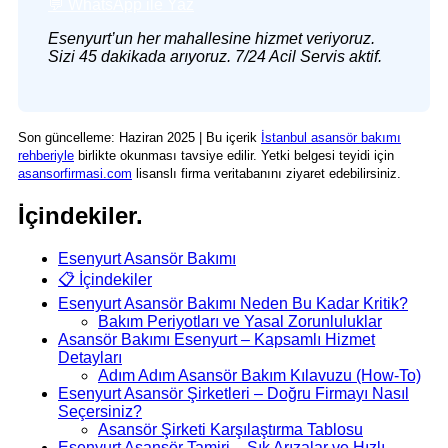
💬 WhatsApp ile Yaz
Esenyurt’un her mahallesine hizmet veriyoruz.
Sizi 45 dakikada arıyoruz. 7/24 Acil Servis aktif.
Son güncelleme: Haziran 2025 | Bu içerik
İstanbul asansör bakımı
rehberiyle
birlikte okunması tavsiye edilir. Yetki belgesi teyidi için
asansorfirmasi.com
lisanslı firma veritabanını ziyaret edebilirsiniz.
İçindekiler.
Esenyurt Asansör Bakımı
📋 İçindekiler
Esenyurt Asansör Bakımı Neden Bu Kadar Kritik?
Bakım Periyotları ve Yasal Zorunluluklar
Asansör Bakımı Esenyurt – Kapsamlı Hizmet
Detayları
Adım Adım Asansör Bakım Kılavuzu (How-To)
Esenyurt Asansör Şirketleri – Doğru Firmayı Nasıl
Seçersiniz?
Asansör Şirketi Karşılaştırma Tablosu
Esenyurt Asansör Tamiri – Sık Arızalar ve Hızlı