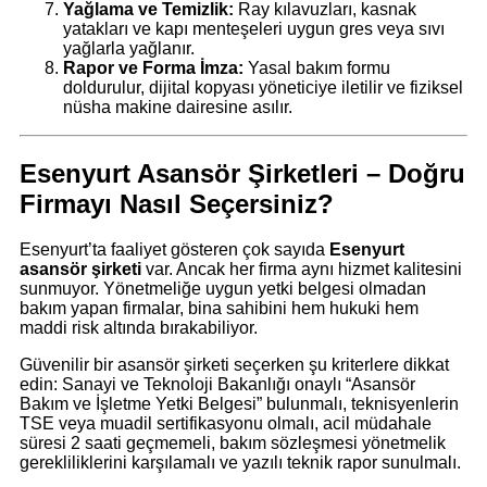
Yağlama ve Temizlik:
Ray kılavuzları, kasnak
yatakları ve kapı menteşeleri uygun gres veya sıvı
yağlarla yağlanır.
Rapor ve Forma İmza:
Yasal bakım formu
doldurulur, dijital kopyası yöneticiye iletilir ve fiziksel
nüsha makine dairesine asılır.
Esenyurt Asansör Şirketleri – Doğru
Firmayı Nasıl Seçersiniz?
Esenyurt’ta faaliyet gösteren çok sayıda
Esenyurt
asansör şirketi
var. Ancak her firma aynı hizmet kalitesini
sunmuyor. Yönetmeliğe uygun yetki belgesi olmadan
bakım yapan firmalar, bina sahibini hem hukuki hem
maddi risk altında bırakabiliyor.
Güvenilir bir asansör şirketi seçerken şu kriterlere dikkat
edin: Sanayi ve Teknoloji Bakanlığı onaylı “Asansör
Bakım ve İşletme Yetki Belgesi” bulunmalı, teknisyenlerin
TSE veya muadil sertifikasyonu olmalı, acil müdahale
süresi 2 saati geçmemeli, bakım sözleşmesi yönetmelik
gerekliliklerini karşılamalı ve yazılı teknik rapor sunulmalı.