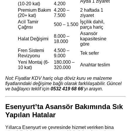
Ayda 1 ziyaret
(10-20 kat)
4.200
Premium Bakım
4.200 –
2 haftada 1
(20+ kat)
7.500
ziyaret
Acil Tamir
İşçilik dahil,
500 – 1.500
Çağrısı
parça hariç
Asansör
8.000 –
Halat Değişimi
kapasitesine
18.000
göre
Fren Sistemi
4.500 –
Tek sefer
Revizyonu
9.000
Yeni Montaj (6-
180.000 –
Anahtar teslim
10 kat)
320.000
Not: Fiyatlar KDV hariç olup döviz kuru ve malzeme
fiyatlarındaki değişime bağlı olarak farklılaşabilir. Güncel
ve bağlayıcı teklif için
0532 419 68 66
‘yı arayın.
Esenyurt’ta Asansör Bakımında Sık
Yapılan Hatalar
Yıllarca Esenyurt ve çevresinde hizmet verirken bina