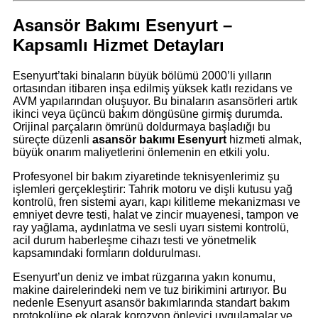
Asansör Bakımı Esenyurt –
Kapsamlı Hizmet Detayları
Esenyurt’taki binaların büyük bölümü 2000’li yılların
ortasından itibaren inşa edilmiş yüksek katlı rezidans ve
AVM yapılarından oluşuyor. Bu binaların asansörleri artık
ikinci veya üçüncü bakım döngüsüne girmiş durumda.
Orijinal parçaların ömrünü doldurmaya başladığı bu
süreçte düzenli
asansör bakımı Esenyurt
hizmeti almak,
büyük onarım maliyetlerini önlemenin en etkili yolu.
Profesyonel bir bakım ziyaretinde teknisyenlerimiz şu
işlemleri gerçekleştirir: Tahrik motoru ve dişli kutusu yağ
kontrolü, fren sistemi ayarı, kapı kilitleme mekanizması ve
emniyet devre testi, halat ve zincir muayenesi, tampon ve
ray yağlama, aydınlatma ve sesli uyarı sistemi kontrolü,
acil durum haberleşme cihazı testi ve yönetmelik
kapsamındaki formların doldurulması.
Esenyurt’un deniz ve imbat rüzgarına yakın konumu,
makine dairelerindeki nem ve tuz birikimini artırıyor. Bu
nedenle Esenyurt asansör bakımlarında standart bakım
protokolüne ek olarak korozyon önleyici uygulamalar ve