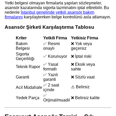
Yetki belgesi olmayan firmalarla yapılan sözleşmeler,
asansör kazalarında sigorta tazminatını iptal ettirebilir. Bu
nedenle
İstanbul genelinde yetkili asansör bakım
firmalarını
karşılaştırırken belge kontrolünü asla atlamayın.
Asansör Şirketi Karşılaştırma Tablosu
Kriter
Yetkili Firma
Yetkisiz Firma
Bakım
✅ Resmi
❌ Yok veya
Belgesi
onaylı
geçersiz
Sigorta
✅ Korunuyor
❌ İptal riski
Geçerliliği
✅ Yasal
❌ Eksik veya
Teknik Rapor
formatlı
sahte
✅ Yazılı
Garanti
❌ Sözlü vaat
garanti
✅ 2 saat
⚠️ Belirsiz
Acil Müdahale
içinde
✅
Yedek Parça
❌ Belirsiz kalite
Orijinal/muadil