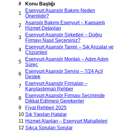
#
Konu Başlığı
Esenyurt Asansör Bakımı Neden
1
Önemlidir?
Asansör Bakımı Esenyurt – Kapsamlı
2
Hizmet Detayları
Esenyurt Asansör Şirketleri – Doğru
3
Firmayı Nasıl Seçersiniz?
Esenyurt Asansör Tamiri – Sık Arızalar ve
4
Çözümleri
Esenyurt Asansör Montajı – Adım Adım
5
Süreç
Esenyurt Asansör Servisi – 7/24 Acil
6
Destek
Esenyurt Asansör Firmaları –
7
Karşılaştırmalı Rehber
Esenyurt Asansör Firması Seçiminde
8
Dikkat Edilmesi Gerekenler
9
Fiyat Rehberi 2025
10
Sık Yapılan Hatalar
11
Hizmet Alanları – Esenyurt Mahalleleri
12
Sıkça Sorulan Sorular