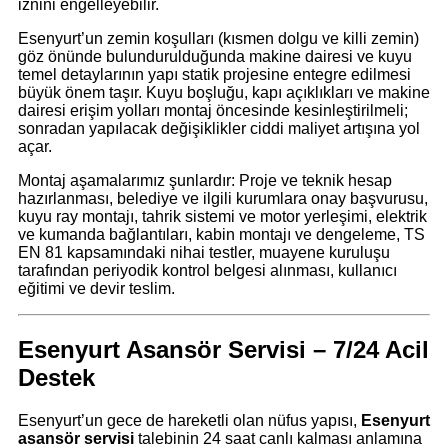
iznini engelleyebilir.
Esenyurt’un zemin koşulları (kısmen dolgu ve killi zemin)
göz önünde bulundurulduğunda makine dairesi ve kuyu
temel detaylarının yapı statik projesine entegre edilmesi
büyük önem taşır. Kuyu boşluğu, kapı açıklıkları ve makine
dairesi erişim yolları montaj öncesinde kesinleştirilmeli;
sonradan yapılacak değişiklikler ciddi maliyet artışına yol
açar.
Montaj aşamalarımız şunlardır: Proje ve teknik hesap
hazırlanması, belediye ve ilgili kurumlara onay başvurusu,
kuyu ray montajı, tahrik sistemi ve motor yerleşimi, elektrik
ve kumanda bağlantıları, kabin montajı ve dengeleme, TS
EN 81 kapsamındaki nihai testler, muayene kuruluşu
tarafından periyodik kontrol belgesi alınması, kullanıcı
eğitimi ve devir teslim.
Esenyurt Asansör Servisi – 7/24 Acil
Destek
Esenyurt’un gece de hareketli olan nüfus yapısı,
Esenyurt
asansör servisi
talebinin 24 saat canlı kalması anlamına