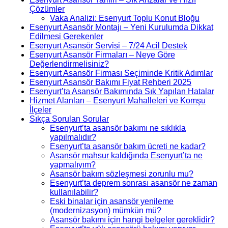
Çözümler
Vaka Analizi: Esenyurt Toplu Konut Bloğu
Esenyurt Asansör Montajı – Yeni Kurulumda Dikkat
Edilmesi Gerekenler
Esenyurt Asansör Servisi – 7/24 Acil Destek
Esenyurt Asansör Firmaları – Neye Göre
Değerlendirmelisiniz?
Esenyurt Asansör Firması Seçiminde Kritik Adımlar
Esenyurt Asansör Bakımı Fiyat Rehberi 2025
Esenyurt’ta Asansör Bakımında Sık Yapılan Hatalar
Hizmet Alanları – Esenyurt Mahalleleri ve Komşu
İlçeler
Sıkça Sorulan Sorular
Esenyurt’ta asansör bakımı ne sıklıkla
yapılmalıdır?
Esenyurt’ta asansör bakım ücreti ne kadar?
Asansör mahsur kaldığında Esenyurt’ta ne
yapmalıyım?
Asansör bakım sözleşmesi zorunlu mu?
Esenyurt’ta deprem sonrası asansör ne zaman
kullanılabilir?
Eski binalar için asansör yenileme
(modernizasyon) mümkün mü?
Asansör bakımı için hangi belgeler gereklidir?