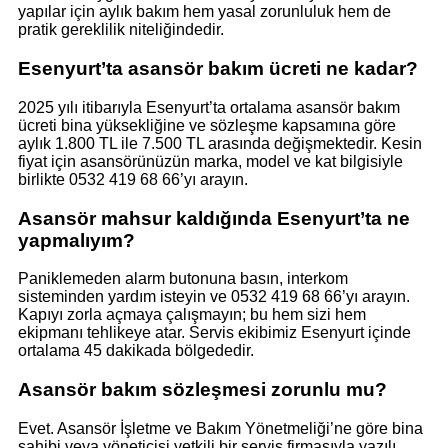
yapılar için aylık bakım hem yasal zorunluluk hem de
pratik gereklilik niteliğindedir.
Esenyurt’ta asansör bakım ücreti ne kadar?
2025 yılı itibarıyla Esenyurt’ta ortalama asansör bakım
ücreti bina yüksekliğine ve sözleşme kapsamına göre
aylık 1.800 TL ile 7.500 TL arasında değişmektedir. Kesin
fiyat için asansörünüzün marka, model ve kat bilgisiyle
birlikte 0532 419 68 66’yı arayın.
Asansör mahsur kaldığında Esenyurt’ta ne
yapmalıyım?
Paniklemeden alarm butonuna basın, interkom
sisteminden yardım isteyin ve 0532 419 68 66’yı arayın.
Kapıyı zorla açmaya çalışmayın; bu hem sizi hem
ekipmanı tehlikeye atar. Servis ekibimiz Esenyurt içinde
ortalama 45 dakikada bölgededir.
Asansör bakım sözleşmesi zorunlu mu?
Evet. Asansör İşletme ve Bakım Yönetmeliği’ne göre bina
sahibi veya yöneticisi yetkili bir servis firmasıyla yazılı