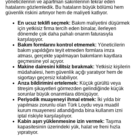
yöneticilerinin ve apartman sakinlerinin tekrar eden
hatalarını gözlemledik. Bu hataların büyük bölümü hem
güvenlik riskini artırıyor hem de maliyeti katlıyor.
En ucuz teklifi seçmek:
Bakım maliyetini düşürmek
için yetkisiz firma tercih eden binalar, ilerleyen
dönemde çok daha pahalı onarım faturasıyla
karşılaşıyor.
Bakım formlarını kontrol etmemek:
Yöneticilerin
bakım yapıldığını teyit etmeden formlara imza
atması, gerçekte yapılmayan bakımların kayıtlara
geçmesine yol açıyor.
Makine dairesini kilitsiz bırakmak:
Yetkisiz kişilerin
müdahalesi, hem güvenlik açığı yaratıyor hem de
sigortayı geçersiz kılabiliyor.
Arıza bildirimini ertelemek:
Küçük gürültü veya
titreşim şikayetleri görmezden gelindiğinde küçük
sorunlar büyük onarımlara dönüşüyor.
Periyodik muayeneyi ihmal etmek:
İki yılda bir
yapılması zorunlu olan Türk Loydu veya muadil
kurum muayenesi atlandığında bina kullanım izni
iptal riskiyle karşılaşılıyor.
Kabin aşırı yüklenmesine izin vermek:
Taşıma
kapasitesinin üzerindeki yük, halat ve freni hızla
yıpratıyor.