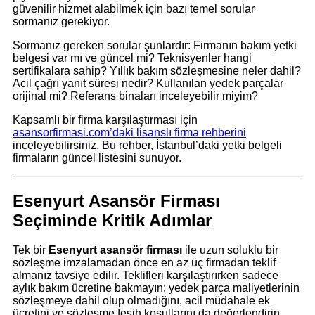
güvenilir hizmet alabilmek için bazı temel sorular
sormanız gerekiyor.
Sormanız gereken sorular şunlardır: Firmanın bakım yetki
belgesi var mı ve güncel mi? Teknisyenler hangi
sertifikalara sahip? Yıllık bakım sözleşmesine neler dahil?
Acil çağrı yanıt süresi nedir? Kullanılan yedek parçalar
orijinal mi? Referans binaları inceleyebilir miyim?
Kapsamlı bir firma karşılaştırması için
asansorfirmasi.com’daki lisanslı firma rehberini
inceleyebilirsiniz. Bu rehber, İstanbul’daki yetki belgeli
firmaların güncel listesini sunuyor.
Esenyurt Asansör Firması
Seçiminde Kritik Adımlar
Tek bir
Esenyurt asansör firması
ile uzun soluklu bir
sözleşme imzalamadan önce en az üç firmadan teklif
almanız tavsiye edilir. Teklifleri karşılaştırırken sadece
aylık bakım ücretine bakmayın; yedek parça maliyetlerinin
sözleşmeye dahil olup olmadığını, acil müdahale ek
ücretini ve sözleşme fesih koşullarını da değerlendirin.