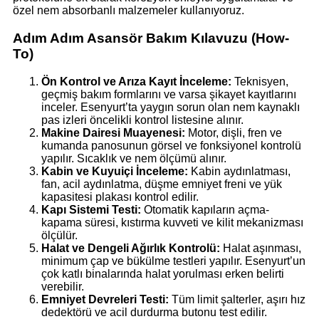
özel nem absorbanlı malzemeler kullanıyoruz.
Adım Adım Asansör Bakım Kılavuzu (How-
To)
Ön Kontrol ve Arıza Kayıt İnceleme:
Teknisyen,
geçmiş bakım formlarını ve varsa şikayet kayıtlarını
inceler. Esenyurt’ta yaygın sorun olan nem kaynaklı
pas izleri öncelikli kontrol listesine alınır.
Makine Dairesi Muayenesi:
Motor, dişli, fren ve
kumanda panosunun görsel ve fonksiyonel kontrolü
yapılır. Sıcaklık ve nem ölçümü alınır.
Kabin ve Kuyuiçi İnceleme:
Kabin aydınlatması,
fan, acil aydınlatma, düşme emniyet freni ve yük
kapasitesi plakası kontrol edilir.
Kapı Sistemi Testi:
Otomatik kapıların açma-
kapama süresi, kıstırma kuvveti ve kilit mekanizması
ölçülür.
Halat ve Dengeli Ağırlık Kontrolü:
Halat aşınması,
minimum çap ve bükülme testleri yapılır. Esenyurt’un
çok katlı binalarında halat yorulması erken belirti
verebilir.
Emniyet Devreleri Testi:
Tüm limit şalterler, aşırı hız
dedektörü ve acil durdurma butonu test edilir.