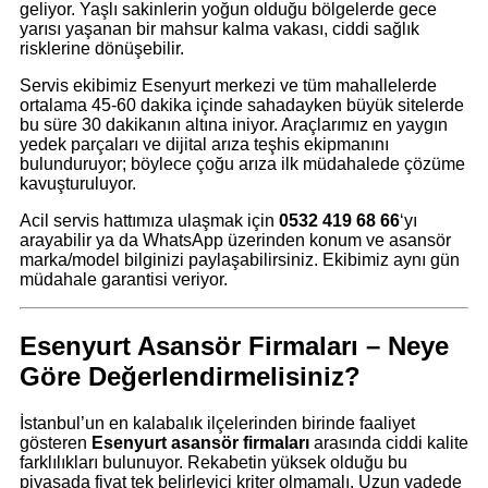
geliyor. Yaşlı sakinlerin yoğun olduğu bölgelerde gece
yarısı yaşanan bir mahsur kalma vakası, ciddi sağlık
risklerine dönüşebilir.
Servis ekibimiz Esenyurt merkezi ve tüm mahallelerde
ortalama 45-60 dakika içinde sahadayken büyük sitelerde
bu süre 30 dakikanın altına iniyor. Araçlarımız en yaygın
yedek parçaları ve dijital arıza teşhis ekipmanını
bulunduruyor; böylece çoğu arıza ilk müdahalede çözüme
kavuşturuluyor.
Acil servis hattımıza ulaşmak için
0532 419 68 66
‘yı
arayabilir ya da WhatsApp üzerinden konum ve asansör
marka/model bilginizi paylaşabilirsiniz. Ekibimiz aynı gün
müdahale garantisi veriyor.
Esenyurt Asansör Firmaları – Neye
Göre Değerlendirmelisiniz?
İstanbul’un en kalabalık ilçelerinden birinde faaliyet
gösteren
Esenyurt asansör firmaları
arasında ciddi kalite
farklılıkları bulunuyor. Rekabetin yüksek olduğu bu
piyasada fiyat tek belirleyici kriter olmamalı. Uzun vadede