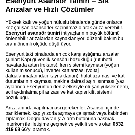
Esenyurt Asansör Tamiri – Sık
Arızalar ve Hızlı Çözümler
Yüksek katlı ve yoğun nüfuslu binalarda günde onlarca
kez çalışan asansörler kaçınılmaz olarak arıza verebilir.
Esenyurt asansör tamiri
ihtiyaçlarının büyük bölümü
önlenebilir arızalardan kaynaklanıyor; düzenli bakım bu
oranı önemli ölçüde düşürüyor.
Esenyurt’taki binalarda en çok karşılaştığımız arızalar
şunlar: Kapı güvenlik sensörü bozukluğu (rutubetli
havalarda artan frekans), fren sistemi kayması (yoğun
kullanım sonucu), inverter kart arızası (voltaj
dalgalanmalarından kaynaklanan), halat uzaması ve kat
durumlarının kayması, makine dairesi aşırı ısınması (yaz
aylarında Esenyurt’un deniz etkisiyle oluşan yüksek nem),
acil aydınlatma pil arızası ve kat kapısı kilit sistemi
bozukluğu.
Arıza anında yapılmaması gerekenler: Asansör içinde
paniklemek, kapıyı zorla açmaya çalışmak veya kabinden
zıplamak. Doğru davranış: Alarm butonuna basmak,
interkom ile iletişime geçmek ve yetkili servis olan
0532
419 68 66
‘yı aramak.