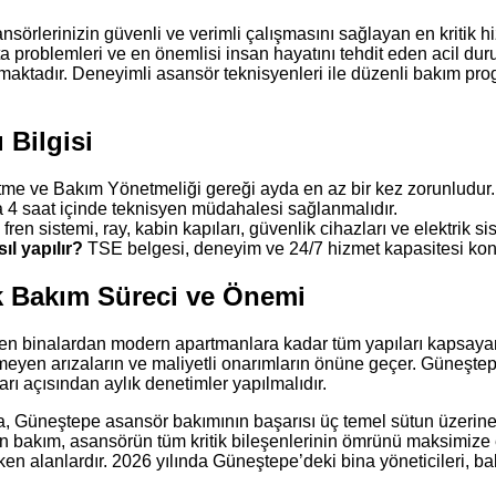
örlerinizin güvenli ve verimli çalışmasını sağlayan en kritik hi
 problemleri ve en önemlisi insan hayatını tehdit eden acil dur
tmaktadır. Deneyimli asansör teknisyenleri ile düzenli bakım pro
 Bilgisi
tme ve Bakım Yönetmeliği gereği ayda en az bir kez zorunludur.
4 saat içinde teknisyen müdahalesi sağlanmalıdır.
fren sistemi, ray, kabin kapıları, güvenlik cihazları ve elektrik si
l yapılır?
TSE belgesi, deneyim ve 24/7 hizmet kapasitesi kontr
k Bakım Süreci ve Önemi
en binalardan modern apartmanlara kadar tüm yapıları kapsayan 
eyen arızaların ve maliyetli onarımların önüne geçer. Güneştep
rı açısından aylık denetimler yapılmalıdır.
, Güneştepe asansör bakımının başarısı üç temel sütun üzerine ku
ın bakım, asansörün tüm kritik bileşenlerinin ömrünü maksimize e
eken alanlardır. 2026 yılında Güneştepe’deki bina yöneticileri