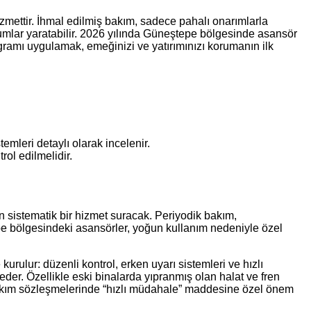
zmettir. İhmal edilmiş bakım, sadece pahalı onarımlarla
umlar yaratabilir. 2026 yılında Güneştepe bölgesinde asansör
gramı uygulamak, emeğinizi ve yatırımınızı korumanın ilk
stemleri detaylı olarak incelenir.
ol edilmelidir.
sistematik bir hizmet suracak. Periyodik bakım,
e bölgesindeki asansörler, yoğun kullanım nedeniyle özel
rulur: düzenli kontrol, erken uyarı sistemleri ve hızlı
der. Özellikle eski binalarda yıpranmış olan halat ve fren
, bakım sözleşmelerinde “hızlı müdahale” maddesine özel önem