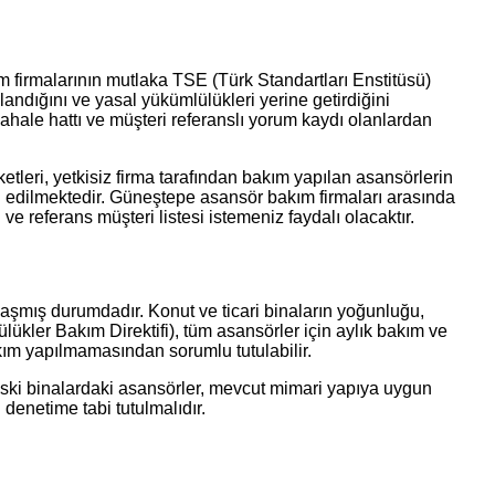
m firmalarının mutlaka TSE (Türk Standartları Enstitüsü)
llandığını ve yasal yükümlülükleri yerine getirdiğini
hale hattı ve müşteri referanslı yorum kaydı olanlardan
tleri, yetkisiz firma tarafından bakım yapılan asansörlerin
ol edilmektedir. Güneştepe asansör bakım firmaları arasında
e referans müşteri listesi istemeniz faydalı olacaktır.
 aşmış durumdadır. Konut ve ticari binaların yoğunluğu,
ükler Bakım Direktifi), tüm asansörler için aylık bakım ve
akım yapılmamasından sorumlu tutulabilir.
eski binalardaki asansörler, mevcut mimari yapıya uygun
denetime tabi tutulmalıdır.