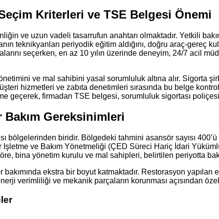
Seçim Kriterleri ve TSE Belgesi Önemi
iğin ve uzun vadeli tasarrufun anahtarı olmaktadır. Yetkili bakı
rmanın teknikyanları periyodik eğitim aldığını, doğru araç-gereç ku
arını seçerken, en az 10 yılın üzerinde deneyim, 24/7 acil müda
imini ve mal sahibini yasal sorumluluk altına alır. Sigorta şirke
üşteri hizmetleri ve zabıta denetimleri sırasında bu belge kontr
e geçerek, firmadan TSE belgesi, sorumluluk sigortası poliçesi v
 Bakım Gereksinimleri
sı bölgelerinden biridir. Bölgedeki tahmini asansör sayısı 400’ü
or Işletme ve Bakım Yönetmeliği (ÇED Süreci Hariç İdari Yükümlül
öre, bina yönetim kurulu ve mal sahipleri, belirtilen periyotta b
ör bakımında ekstra bir boyut katmaktadır. Restorasyon yapılan 
rji verimliliği ve mekanik parçaların korunması açısından özel 
ler