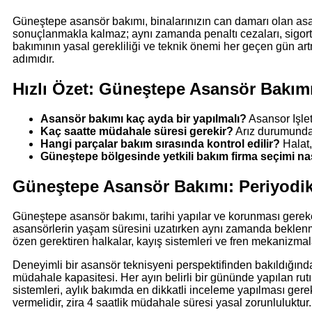
Güneştepe asansör bakımı, binalarınızın can damarı olan asans
sonuçlanmakla kalmaz; aynı zamanda penaltı cezaları, sigorta
bakımının yasal gerekliliği ve teknik önemi her geçen gün ar
adımıdır.
Hızlı Özet: Güneştepe Asansör Bakımı
Asansör bakımı kaç ayda bir yapılmalı?
Asansor Işle
Kaç saatte müdahale süresi gerekir?
Arız durumunda 
Hangi parçalar bakım sırasında kontrol edilir?
Halat, 
Güneştepe bölgesinde yetkili bakım firma seçimi nası
Güneştepe Asansör Bakımı: Periyodi
Güneştepe asansör bakımı, tarihi yapılar ve korunması gerek
asansörlerin yaşam süresini uzatırken aynı zamanda beklenm
özen gerektiren halkalar, kayış sistemleri ve fren mekanizmala
Deneyimli bir asansör teknisyeni perspektifinden bakıldığında
müdahale kapasitesi. Her ayın belirli bir gününde yapılan rut
sistemleri, aylık bakımda en dikkatli inceleme yapılması ger
vermelidir, zira 4 saatlik müdahale süresi yasal zorunluluktur.