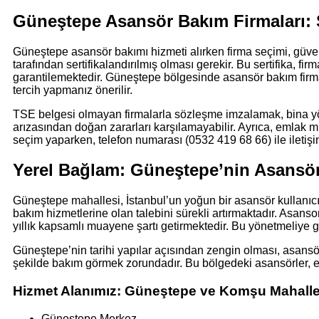
Güneştepe Asansör Bakım Firmaları: 
Güneştepe asansör bakımı hizmeti alırken firma seçimi, güvenl
tarafından sertifikalandırılmış olması gerekir. Bu sertifika, fi
garantilemektedir. Güneştepe bölgesinde asansör bakım firmal
tercih yapmanız önerilir.
TSE belgesi olmayan firmalarla sözleşme imzalamak, bina yönet
arızasından doğan zararları karşılamayabilir. Ayrıca, emlak m
seçim yaparken, telefon numarası (0532 419 68 66) ile iletişim
Yerel Bağlam: Güneştepe’nin Asansör
Güneştepe mahallesi, İstanbul’un yoğun bir asansör kullanıcı
bakım hizmetlerine olan talebini sürekli artırmaktadır. Asans
yıllık kapsamlı muayene şartı getirmektedir. Bu yönetmeliye g
Güneştepe’nin tarihi yapılar açısından zengin olması, asans
şekilde bakım görmek zorundadır. Bu bölgedeki asansörler, ene
Hizmet Alanımız: Güneştepe ve Komşu Mahalle
Güneştepe Merkez