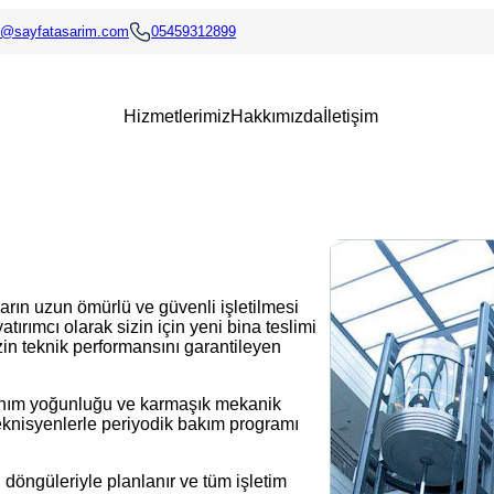
o@sayfatasarim.com
05459312899
Hizmetlerimiz
Hakkımızda
İletişim
arın uzun ömürlü ve güvenli işletilmesi
atırımcı olarak sizin için yeni bina teslimi
in teknik performansını garantileyen
anım yoğunluğu ve karmaşık mekanik
 teknisyenlerle periyodik bakım programı
l döngüleriyle planlanır ve tüm işletim