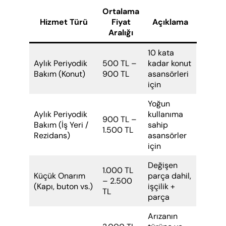
Ortalama
Hizmet Türü
Fiyat
Açıklama
Aralığı
10 kata
Aylık Periyodik
500 TL –
kadar konut
Bakım (Konut)
900 TL
asansörleri
için
Yoğun
Aylık Periyodik
kullanıma
900 TL –
Bakım (İş Yeri /
sahip
1.500 TL
Rezidans)
asansörler
için
Değişen
1.000 TL
Küçük Onarım
parça dahil,
– 2.500
(Kapı, buton vs.)
işçilik +
TL
parça
Arızanın