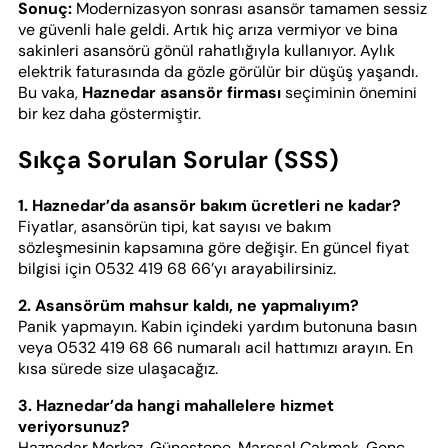
Sonuç:
Modernizasyon sonrası asansör tamamen sessiz
ve güvenli hale geldi. Artık hiç arıza vermiyor ve bina
sakinleri asansörü gönül rahatlığıyla kullanıyor. Aylık
elektrik faturasında da gözle görülür bir düşüş yaşandı.
Bu vaka,
Haznedar asansör firması
seçiminin önemini
bir kez daha göstermiştir.
Sıkça Sorulan Sorular (SSS)
1. Haznedar’da asansör bakım ücretleri ne kadar?
Fiyatlar, asansörün tipi, kat sayısı ve bakım
sözleşmesinin kapsamına göre değişir. En güncel fiyat
bilgisi için 0532 419 68 66’yı arayabilirsiniz.
2. Asansörüm mahsur kaldı, ne yapmalıyım?
Panik yapmayın. Kabin içindeki yardım butonuna basın
veya 0532 419 68 66 numaralı acil hattımızı arayın. En
kısa sürede size ulaşacağız.
3. Haznedar’da hangi mahallelere hizmet
veriyorsunuz?
Haznedar Merkez, Güneştepe, Mareşal Çakmak, Genç