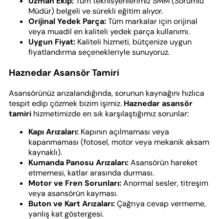
Uzman Ekip:
Tüm teknisyenlerimiz SMM (Sorumlu
Müdür) belgeli ve sürekli eğitim alıyor.
Orijinal Yedek Parça:
Tüm markalar için orijinal
veya muadil en kaliteli yedek parça kullanımı.
Uygun Fiyat:
Kaliteli hizmeti, bütçenize uygun
fiyatlandırma seçenekleriyle sunuyoruz.
Haznedar Asansör Tamiri
Asansörünüz arızalandığında, sorunun kaynağını hızlıca
tespit edip çözmek bizim işimiz.
Haznedar asansör
tamiri
hizmetimizde en sık karşılaştığımız sorunlar:
Kapı Arızaları:
Kapının açılmaması veya
kapanmaması (fotosel, motor veya mekanik aksam
kaynaklı).
Kumanda Panosu Arızaları:
Asansörün hareket
etmemesi, katlar arasında durması.
Motor ve Fren Sorunları:
Anormal sesler, titreşim
veya asansörün kayması.
Buton ve Kart Arızaları:
Çağrıya cevap vermeme,
yanlış kat göstergesi.