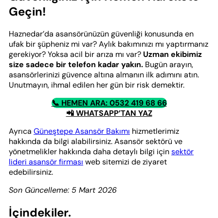
Geçin!
Haznedar’da asansörünüzün güvenliği konusunda en
ufak bir şüpheniz mi var? Aylık bakımınızı mı yaptırmanız
gerekiyor? Yoksa acil bir arıza mı var?
Uzman ekibimiz
size sadece bir telefon kadar yakın.
Bugün arayın,
asansörlerinizi güvence altına almanın ilk adımını atın.
Unutmayın, ihmal edilen her gün bir risk demektir.
📞 HEMEN ARA: 0532 419 68 66
📲 WHATSAPP’TAN YAZ
Ayrıca
Güneştepe Asansör Bakımı
hizmetlerimiz
hakkında da bilgi alabilirsiniz. Asansör sektörü ve
yönetmelikler hakkında daha detaylı bilgi için
sektör
lideri asansör firması
web sitemizi de ziyaret
edebilirsiniz.
Son Güncelleme: 5 Mart 2026
İçindekiler.