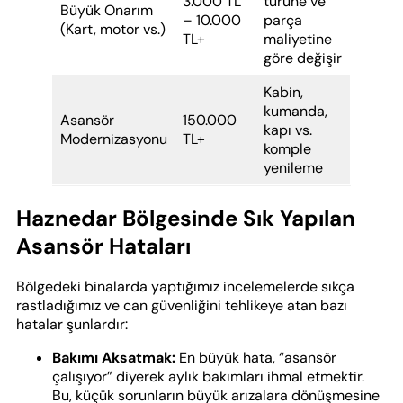
3.000 TL
türüne ve
Büyük Onarım
– 10.000
parça
(Kart, motor vs.)
TL+
maliyetine
göre değişir
Kabin,
kumanda,
Asansör
150.000
kapı vs.
Modernizasyonu
TL+
komple
yenileme
Haznedar Bölgesinde Sık Yapılan
Asansör Hataları
Bölgedeki binalarda yaptığımız incelemelerde sıkça
rastladığımız ve can güvenliğini tehlikeye atan bazı
hatalar şunlardır:
Bakımı Aksatmak:
En büyük hata, “asansör
çalışıyor” diyerek aylık bakımları ihmal etmektir.
Bu, küçük sorunların büyük arızalara dönüşmesine