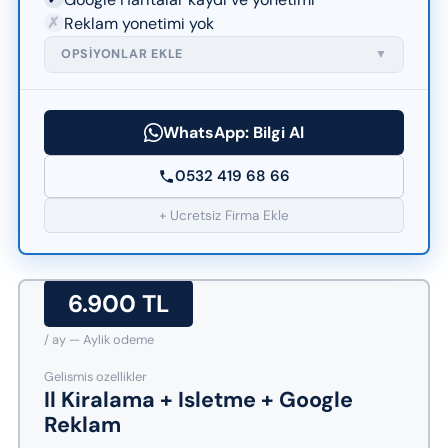
✗
Reklam yonetimi yok
OPSIYONLAR EKLE
▼
WhatsApp: Bilgi Al
0532 419 68 66
+ Ucretsiz Firma Ekle
6.900 TL
/ ay — Aylik odeme
Gelismis ozellikler
Il Kiralama + Isletme + Google
Reklam