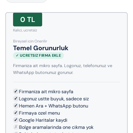
0 TL
Kalici, ucretsiz
Bireysel icin Onerilir
Temel Gorunurluk
✓ UCRETSIZ FIRMA EKLE
Firmaniza ait mikro sayfa. Logonuz, telefonunuz ve
WhatsApp butonunuz gorunur.
✓
Firmaniza ait mikro sayfa
✓
Logonuz ustte buyuk, sadece siz
✓
Hemen Ara + WhatsApp butonu
✓
Firmaya ozel menu
✓
Google Haritalar kaydi
✗
Bolge aramalarinda one cikma yok