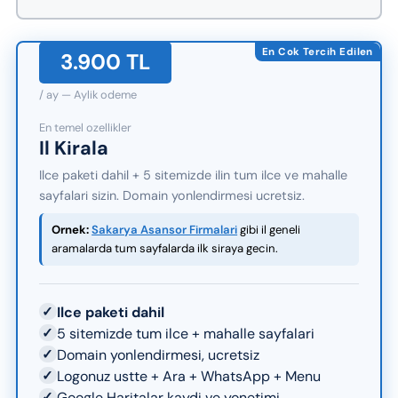
En Cok Tercih Edilen
3.900 TL
/ ay — Aylik odeme
En temel ozellikler
Il Kirala
Ilce paketi dahil + 5 sitemizde ilin tum ilce ve mahalle
sayfalari sizin. Domain yonlendirmesi ucretsiz.
Ornek:
Sakarya Asansor Firmalari
gibi il geneli
aramalarda tum sayfalarda ilk siraya gecin.
✓
Ilce paketi dahil
✓
5 sitemizde tum ilce + mahalle sayfalari
✓
Domain yonlendirmesi, ucretsiz
✓
Logonuz ustte + Ara + WhatsApp + Menu
✓
Google Haritalar kaydi ve yonetimi