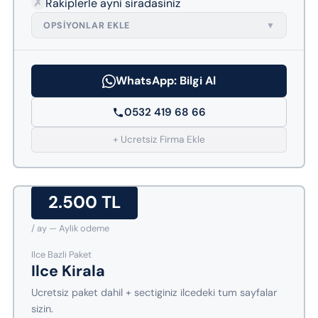
✗
Rakiplerle ayni siradasiniz
OPSIYONLAR EKLE
▼
WhatsApp: Bilgi Al
0532 419 68 66
+ Ucretsiz Firma Ekle
2.500 TL
/ ay — Aylik odeme
Ilce Bazli Paket
Ilce Kirala
Ucretsiz paket dahil + sectiginiz ilcedeki tum sayfalar
sizin.