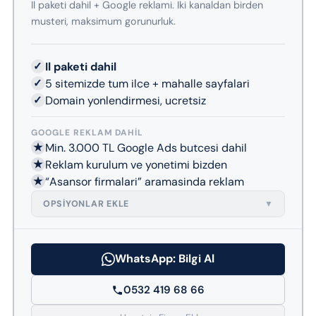
Il paketi dahil + Google reklami. Iki kanaldan birden
musteri, maksimum gorunurluk.
✓
Il paketi dahil
✓
5 sitemizde tum ilce + mahalle sayfalari
✓
Domain yonlendirmesi, ucretsiz
GOOGLE REKLAM DAHIL
★
Min. 3.000 TL Google Ads butcesi dahil
★
Reklam kurulum ve yonetimi bizden
★
“Asansor firmalari” aramasinda reklam
OPSIYONLAR EKLE
▼
WhatsApp: Bilgi Al
0532 419 68 66