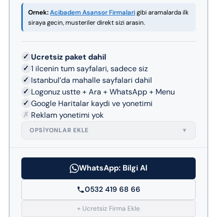
Ornek:
Acibadem Asansor Firmalari
gibi aramalarda ilk
siraya gecin, musteriler direkt sizi arasin.
✓
Ucretsiz paket dahil
✓
1 ilcenin tum sayfalari, sadece siz
✓
Istanbul’da mahalle sayfalari dahil
✓
Logonuz ustte + Ara + WhatsApp + Menu
✓
Google Haritalar kaydi ve yonetimi
✗
Reklam yonetimi yok
OPSIYONLAR EKLE
▼
WhatsApp: Bilgi Al
0532 419 68 66
+ Ucretsiz Firma Ekle