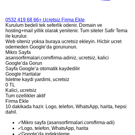
0532 419 68 66
+ Ucretsiz Firma Ekle
Kurulum bedeli tek seferlik odenir. Domain ve
hosting+mail yillik olarak yenilenir. Tum siteler Safir Tema
ile kurulur.
Web siteniz yoksa buraya ucretsiz ekleyin. Hicbir ucret
odemeden Google’da gorununun.
Mikro Sayfa
asansorfirmalari.com/firma-adiniz, ucretsiz, kalici
Google’da Gorun
Sayfa Google’a otomatik kaydedilir
Google Haritalar
Isletme kaydi yardimi, ucretsiz
0 TL
Kalici, ucretsiz
Tum ozellikler aktif
Firma Ekle
10 dakikada hazir. Logo, telefon, WhatsApp, harita, hepsi
dahil.
✓
Mikro sayfa (asansorfirmalari.com/firma-adi)
✓
Logo, telefon, WhatsApp, harita
✓
Google’da indeksleme