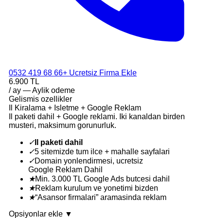
0532 419 68 66
+ Ucretsiz Firma Ekle
6.900 TL
/ ay — Aylik odeme
Gelismis ozellikler
Il Kiralama + Isletme + Google Reklam
Il paketi dahil + Google reklami. Iki kanaldan birden
musteri, maksimum gorunurluk.
✓
Il paketi dahil
✓
5 sitemizde tum ilce + mahalle sayfalari
✓
Domain yonlendirmesi, ucretsiz
Google Reklam Dahil
★
Min. 3.000 TL Google Ads butcesi dahil
★
Reklam kurulum ve yonetimi bizden
★
“Asansor firmalari” aramasinda reklam
Opsiyonlar ekle
▼