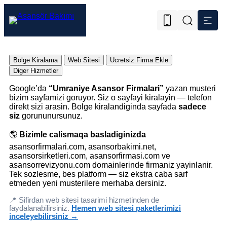
Bolge Kiralama
Web Sitesi
Ucretsiz Firma Ekle
Diger Hizmetler
Google’da
“Umraniye Asansor Firmalari”
yazan musteri
bizim sayfamizi goruyor. Siz o sayfayi kiralayin — telefon
direkt sizi arasin. Bolge kiralandiginda sayfada
sadece
siz
gorununursunuz.
🌎
Bizimle calismaqa basladiginizda
asansorfirmalari.com, asansorbakimi.net,
asansorsirketleri.com, asansorfirmasi.com ve
asansorrevizyonu.com domainlerinde firmaniz yayinlanir.
Tek sozlesme, bes platform — siz ekstra caba sarf
etmeden yeni musterilere merhaba dersiniz.
📍 Sifirdan web sitesi tasarimi hizmetinden de
faydalanabilirsiniz.
Hemen web sitesi paketlerimizi
inceleyebilirsiniz →