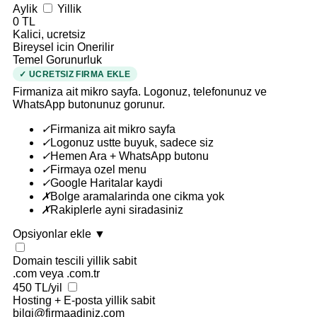
Aylik
Yillik
0 TL
Kalici, ucretsiz
Bireysel icin Onerilir
Temel Gorunurluk
✓ UCRETSIZ FIRMA EKLE
Firmaniza ait mikro sayfa. Logonuz, telefonunuz ve
WhatsApp butonunuz gorunur.
✓
Firmaniza ait mikro sayfa
✓
Logonuz ustte buyuk, sadece siz
✓
Hemen Ara + WhatsApp butonu
✓
Firmaya ozel menu
✓
Google Haritalar kaydi
✗
Bolge aramalarinda one cikma yok
✗
Rakiplerle ayni siradasiniz
Opsiyonlar ekle
▼
Domain tescili
yillik sabit
.com veya .com.tr
450 TL/yil
Hosting + E-posta
yillik sabit
bilgi@firmaadiniz.com