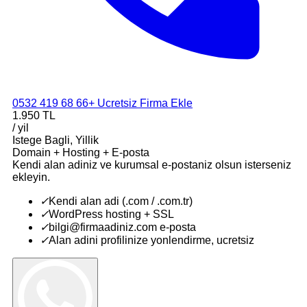
0532 419 68 66
+ Ucretsiz Firma Ekle
1.950 TL
/ yil
Istege Bagli, Yillik
Domain + Hosting + E-posta
Kendi alan adiniz ve kurumsal e-postaniz olsun isterseniz
ekleyin.
✓
Kendi alan adi (.com / .com.tr)
✓
WordPress hosting + SSL
✓
bilgi@firmaadiniz.com e-posta
✓
Alan adini profilinize yonlendirme, ucretsiz