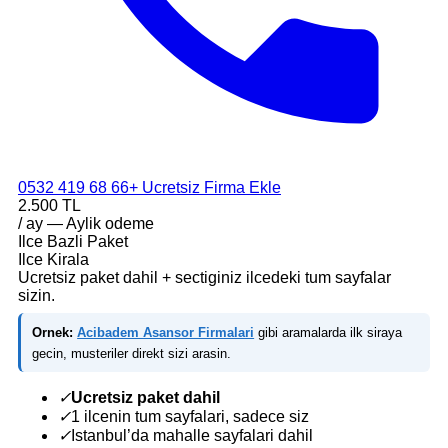
0532 419 68 66
+ Ucretsiz Firma Ekle
2.500 TL
/ ay — Aylik odeme
Ilce Bazli Paket
Ilce Kirala
Ucretsiz paket dahil + sectiginiz ilcedeki tum sayfalar
sizin.
Ornek:
Acibadem Asansor Firmalari
gibi aramalarda ilk siraya
gecin, musteriler direkt sizi arasin.
✓
Ucretsiz paket dahil
✓
1 ilcenin tum sayfalari, sadece siz
✓
Istanbul’da mahalle sayfalari dahil