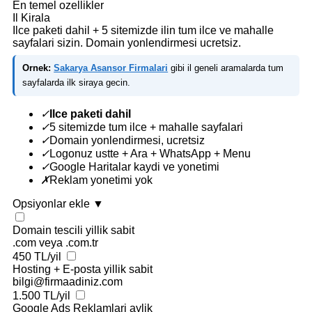
En temel ozellikler
Il Kirala
Ilce paketi dahil + 5 sitemizde ilin tum ilce ve mahalle
sayfalari sizin. Domain yonlendirmesi ucretsiz.
Ornek:
Sakarya Asansor Firmalari
gibi il geneli aramalarda tum
sayfalarda ilk siraya gecin.
✓
Ilce paketi dahil
✓
5 sitemizde tum ilce + mahalle sayfalari
✓
Domain yonlendirmesi, ucretsiz
✓
Logonuz ustte + Ara + WhatsApp + Menu
✓
Google Haritalar kaydi ve yonetimi
✗
Reklam yonetimi yok
Opsiyonlar ekle
▼
Domain tescili
yillik sabit
.com veya .com.tr
450 TL/yil
Hosting + E-posta
yillik sabit
bilgi@firmaadiniz.com
1.500 TL/yil
Google Ads Reklamlari
aylik