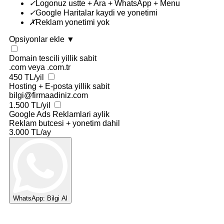
✓
Logonuz ustte + Ara + WhatsApp + Menu
✓
Google Haritalar kaydi ve yonetimi
✗
Reklam yonetimi yok
Opsiyonlar ekle
▼
Domain tescili
yillik sabit
.com veya .com.tr
450 TL/yil
Hosting + E-posta
yillik sabit
bilgi@firmaadiniz.com
1.500 TL/yil
Google Ads Reklamlari
aylik
Reklam butcesi + yonetim dahil
3.000 TL/ay
WhatsApp: Bilgi Al