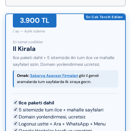
En Cok Tercih Edilen
3.900 TL
/ ay — Aylik odeme
En temel ozellikler
Il Kirala
Ilce paketi dahil + 5 sitemizde ilin tum ilce ve mahalle
sayfalari sizin. Domain yonlendirmesi ucretsiz.
Ornek:
Sakarya Asansor Firmalari
gibi il geneli
aramalarda tum sayfalarda ilk siraya gecin.
✓
Ilce paketi dahil
✓
5 sitemizde tum ilce + mahalle sayfalari
✓
Domain yonlendirmesi, ucretsiz
✓
Logonuz ustte + Ara + WhatsApp + Menu
✓
Google Haritalar kaydi ve yonetimi