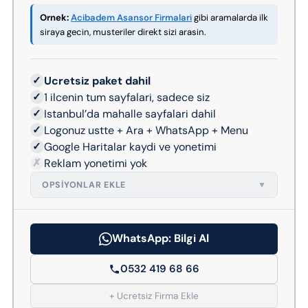
Ornek:
Acibadem Asansor Firmalari
gibi aramalarda ilk
siraya gecin, musteriler direkt sizi arasin.
✓
Ucretsiz paket dahil
✓
1 ilcenin tum sayfalari, sadece siz
✓
Istanbul’da mahalle sayfalari dahil
✓
Logonuz ustte + Ara + WhatsApp + Menu
✓
Google Haritalar kaydi ve yonetimi
✗
Reklam yonetimi yok
OPSIYONLAR EKLE
▼
WhatsApp: Bilgi Al
0532 419 68 66
+ Ucretsiz Firma Ekle