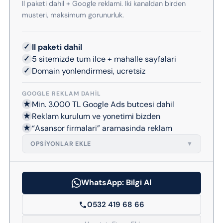
Il paketi dahil + Google reklami. Iki kanaldan birden
musteri, maksimum gorunurluk.
✓
Il paketi dahil
✓
5 sitemizde tum ilce + mahalle sayfalari
✓
Domain yonlendirmesi, ucretsiz
GOOGLE REKLAM DAHIL
★
Min. 3.000 TL Google Ads butcesi dahil
★
Reklam kurulum ve yonetimi bizden
★
“Asansor firmalari” aramasinda reklam
OPSIYONLAR EKLE
▼
WhatsApp: Bilgi Al
0532 419 68 66