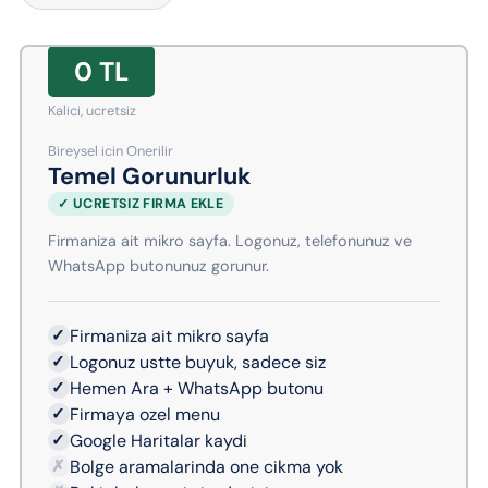
0 TL
Kalici, ucretsiz
Bireysel icin Onerilir
Temel Gorunurluk
✓ UCRETSIZ FIRMA EKLE
Firmaniza ait mikro sayfa. Logonuz, telefonunuz ve
WhatsApp butonunuz gorunur.
✓
Firmaniza ait mikro sayfa
✓
Logonuz ustte buyuk, sadece siz
✓
Hemen Ara + WhatsApp butonu
✓
Firmaya ozel menu
✓
Google Haritalar kaydi
✗
Bolge aramalarinda one cikma yok