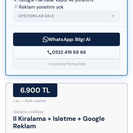
✗
Reklam yonetimi yok
OPSIYONLAR EKLE
▼
WhatsApp: Bilgi Al
0532 419 68 66
+ Ucretsiz Firma Ekle
6.900 TL
/ ay — Aylik odeme
Gelismis ozellikler
Il Kiralama + Isletme + Google
Reklam