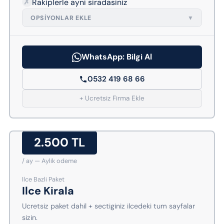
✗
Rakiplerle ayni siradasiniz
OPSIYONLAR EKLE
▼
WhatsApp: Bilgi Al
0532 419 68 66
+ Ucretsiz Firma Ekle
2.500 TL
/ ay — Aylik odeme
Ilce Bazli Paket
Ilce Kirala
Ucretsiz paket dahil + sectiginiz ilcedeki tum sayfalar
sizin.