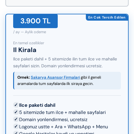
En Cok Tercih Edilen
3.900 TL
/ ay — Aylik odeme
En temel ozellikler
Il Kirala
Ilce paketi dahil + 5 sitemizde ilin tum ilce ve mahalle
sayfalari sizin. Domain yonlendirmesi ucretsiz.
Ornek:
Sakarya Asansor Firmalari
gibi il geneli
aramalarda tum sayfalarda ilk siraya gecin.
✓
Ilce paketi dahil
✓
5 sitemizde tum ilce + mahalle sayfalari
✓
Domain yonlendirmesi, ucretsiz
✓
Logonuz ustte + Ara + WhatsApp + Menu
✓
Google Haritalar kaydi ve yonetimi