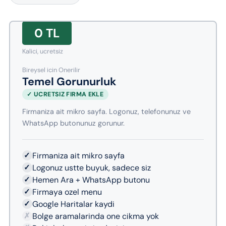
0 TL
Kalici, ucretsiz
Bireysel icin Onerilir
Temel Gorunurluk
✓ UCRETSIZ FIRMA EKLE
Firmaniza ait mikro sayfa. Logonuz, telefonunuz ve
WhatsApp butonunuz gorunur.
✓
Firmaniza ait mikro sayfa
✓
Logonuz ustte buyuk, sadece siz
✓
Hemen Ara + WhatsApp butonu
✓
Firmaya ozel menu
✓
Google Haritalar kaydi
✗
Bolge aramalarinda one cikma yok