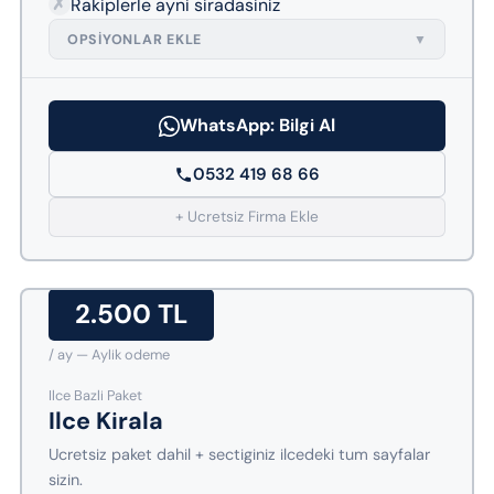
✗
Rakiplerle ayni siradasiniz
OPSIYONLAR EKLE
▼
WhatsApp: Bilgi Al
0532 419 68 66
+ Ucretsiz Firma Ekle
2.500 TL
/ ay — Aylik odeme
Ilce Bazli Paket
Ilce Kirala
Ucretsiz paket dahil + sectiginiz ilcedeki tum sayfalar
sizin.