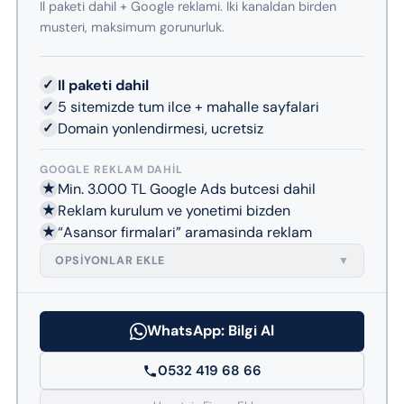
Il paketi dahil + Google reklami. Iki kanaldan birden
musteri, maksimum gorunurluk.
✓
Il paketi dahil
✓
5 sitemizde tum ilce + mahalle sayfalari
✓
Domain yonlendirmesi, ucretsiz
GOOGLE REKLAM DAHIL
★
Min. 3.000 TL Google Ads butcesi dahil
★
Reklam kurulum ve yonetimi bizden
★
“Asansor firmalari” aramasinda reklam
OPSIYONLAR EKLE
▼
WhatsApp: Bilgi Al
0532 419 68 66