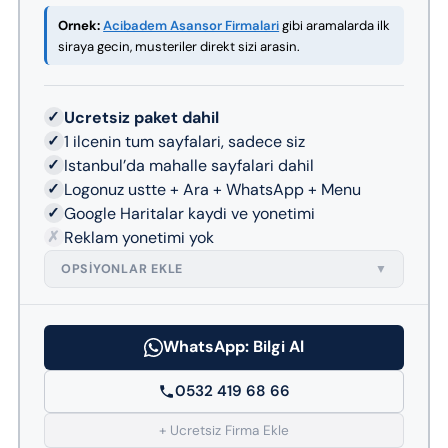
Ornek:
Acibadem Asansor Firmalari
gibi aramalarda ilk
siraya gecin, musteriler direkt sizi arasin.
✓
Ucretsiz paket dahil
✓
1 ilcenin tum sayfalari, sadece siz
✓
Istanbul’da mahalle sayfalari dahil
✓
Logonuz ustte + Ara + WhatsApp + Menu
✓
Google Haritalar kaydi ve yonetimi
✗
Reklam yonetimi yok
OPSIYONLAR EKLE
▼
WhatsApp: Bilgi Al
0532 419 68 66
+ Ucretsiz Firma Ekle