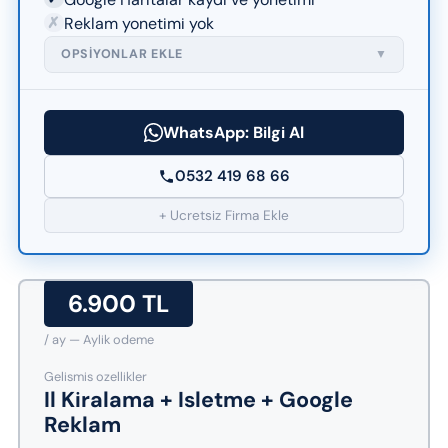
✗
Reklam yonetimi yok
OPSIYONLAR EKLE
▼
WhatsApp: Bilgi Al
0532 419 68 66
+ Ucretsiz Firma Ekle
6.900 TL
/ ay — Aylik odeme
Gelismis ozellikler
Il Kiralama + Isletme + Google
Reklam