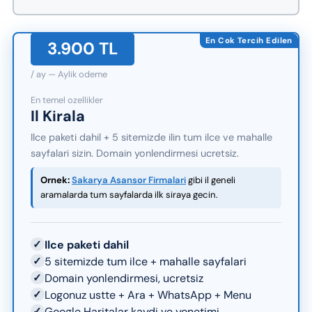
En Cok Tercih Edilen
3.900 TL
/ ay — Aylik odeme
En temel ozellikler
Il Kirala
Ilce paketi dahil + 5 sitemizde ilin tum ilce ve mahalle
sayfalari sizin. Domain yonlendirmesi ucretsiz.
Ornek:
Sakarya Asansor Firmalari
gibi il geneli
aramalarda tum sayfalarda ilk siraya gecin.
✓
Ilce paketi dahil
✓
5 sitemizde tum ilce + mahalle sayfalari
✓
Domain yonlendirmesi, ucretsiz
✓
Logonuz ustte + Ara + WhatsApp + Menu
✓
Google Haritalar kaydi ve yonetimi