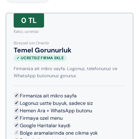
0 TL
Kalici, ucretsiz
Bireysel icin Onerilir
Temel Gorunurluk
✓ UCRETSIZ FIRMA EKLE
Firmaniza ait mikro sayfa. Logonuz, telefonunuz ve
WhatsApp butonunuz gorunur.
✓
Firmaniza ait mikro sayfa
✓
Logonuz ustte buyuk, sadece siz
✓
Hemen Ara + WhatsApp butonu
✓
Firmaya ozel menu
✓
Google Haritalar kaydi
✗
Bolge aramalarinda one cikma yok