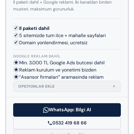
Il paketi dahil + Google reklami. Iki kanaldan birden
musteri, maksimum gorunurluk.
✓
Il paketi dahil
✓
5 sitemizde tum ilce + mahalle sayfalari
✓
Domain yonlendirmesi, ucretsiz
GOOGLE REKLAM DAHIL
★
Min. 3.000 TL Google Ads butcesi dahil
★
Reklam kurulum ve yonetimi bizden
★
“Asansor firmalari” aramasinda reklam
OPSIYONLAR EKLE
▼
WhatsApp: Bilgi Al
0532 419 68 66