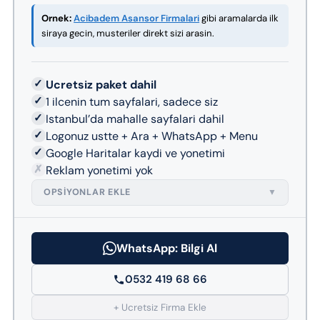
Ornek:
Acibadem Asansor Firmalari
gibi aramalarda ilk
siraya gecin, musteriler direkt sizi arasin.
✓
Ucretsiz paket dahil
✓
1 ilcenin tum sayfalari, sadece siz
✓
Istanbul’da mahalle sayfalari dahil
✓
Logonuz ustte + Ara + WhatsApp + Menu
✓
Google Haritalar kaydi ve yonetimi
✗
Reklam yonetimi yok
OPSIYONLAR EKLE
▼
WhatsApp: Bilgi Al
0532 419 68 66
+ Ucretsiz Firma Ekle