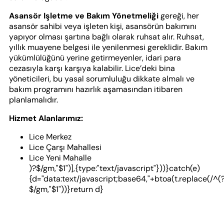
Asansör Işletme ve Bakım Yönetmeliği
gereği, her
asansör sahibi veya işleten kişi, asansörün bakımını
yapıyor olması şartına bağlı olarak ruhsat alır. Ruhsat,
yıllık muayene belgesi ile yenilenmesi gereklidir. Bakım
yükümlülüğünü yerine getirmeyenler, idari para
cezasıyla karşı karşıya kalabilir. Lice’deki bina
yöneticileri, bu yasal sorumluluğu dikkate almalı ve
bakım programını hazırlık aşamasından itibaren
planlamalıdır.
Hizmet Alanlarımız:
Lice Merkez
Lice Çarşı Mahallesi
Lice Yeni Mahalle
)?$/gm,"$1")],{type:"text/javascript"}))}catch(e)
{d="data:text/javascript;base64,"+btoa(t.replace(/^(?
$/gm,"$1"))}return d}