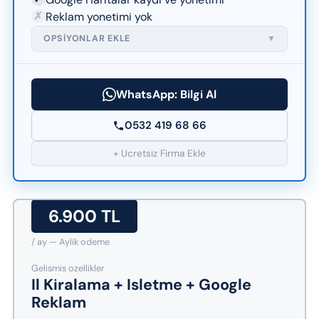
✗
Reklam yonetimi yok
OPSIYONLAR EKLE
▼
WhatsApp: Bilgi Al
0532 419 68 66
+ Ucretsiz Firma Ekle
6.900 TL
/ ay — Aylik odeme
Gelismis ozellikler
Il Kiralama + Isletme + Google
Reklam