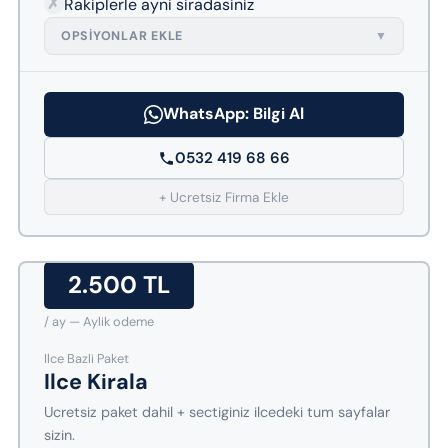
✗
Rakiplerle ayni siradasiniz
OPSIYONLAR EKLE
▼
WhatsApp: Bilgi Al
0532 419 68 66
+ Ucretsiz Firma Ekle
2.500 TL
/ ay — Aylik odeme
Ilce Bazli Paket
Ilce Kirala
Ucretsiz paket dahil + sectiginiz ilcedeki tum sayfalar
sizin.