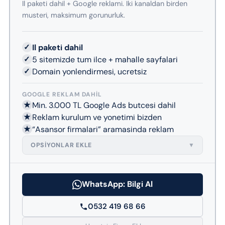
Il paketi dahil + Google reklami. Iki kanaldan birden
musteri, maksimum gorunurluk.
✓
Il paketi dahil
✓
5 sitemizde tum ilce + mahalle sayfalari
✓
Domain yonlendirmesi, ucretsiz
GOOGLE REKLAM DAHIL
★
Min. 3.000 TL Google Ads butcesi dahil
★
Reklam kurulum ve yonetimi bizden
★
“Asansor firmalari” aramasinda reklam
OPSIYONLAR EKLE
▼
WhatsApp: Bilgi Al
0532 419 68 66