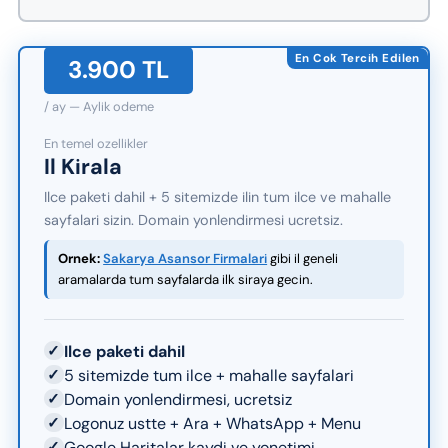
En Cok Tercih Edilen
3.900 TL
/ ay — Aylik odeme
En temel ozellikler
Il Kirala
Ilce paketi dahil + 5 sitemizde ilin tum ilce ve mahalle
sayfalari sizin. Domain yonlendirmesi ucretsiz.
Ornek:
Sakarya Asansor Firmalari
gibi il geneli
aramalarda tum sayfalarda ilk siraya gecin.
✓
Ilce paketi dahil
✓
5 sitemizde tum ilce + mahalle sayfalari
✓
Domain yonlendirmesi, ucretsiz
✓
Logonuz ustte + Ara + WhatsApp + Menu
✓
Google Haritalar kaydi ve yonetimi