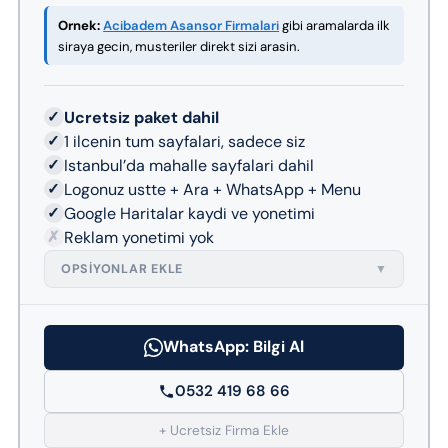
Ornek:
Acibadem Asansor Firmalari
gibi aramalarda ilk
siraya gecin, musteriler direkt sizi arasin.
✓
Ucretsiz paket dahil
✓
1 ilcenin tum sayfalari, sadece siz
✓
Istanbul’da mahalle sayfalari dahil
✓
Logonuz ustte + Ara + WhatsApp + Menu
✓
Google Haritalar kaydi ve yonetimi
✗
Reklam yonetimi yok
OPSIYONLAR EKLE
▼
WhatsApp: Bilgi Al
0532 419 68 66
+ Ucretsiz Firma Ekle