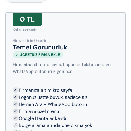
0 TL
Kalici, ucretsiz
Bireysel icin Onerilir
Temel Gorunurluk
✓ UCRETSIZ FIRMA EKLE
Firmaniza ait mikro sayfa. Logonuz, telefonunuz ve
WhatsApp butonunuz gorunur.
✓
Firmaniza ait mikro sayfa
✓
Logonuz ustte buyuk, sadece siz
✓
Hemen Ara + WhatsApp butonu
✓
Firmaya ozel menu
✓
Google Haritalar kaydi
✗
Bolge aramalarinda one cikma yok