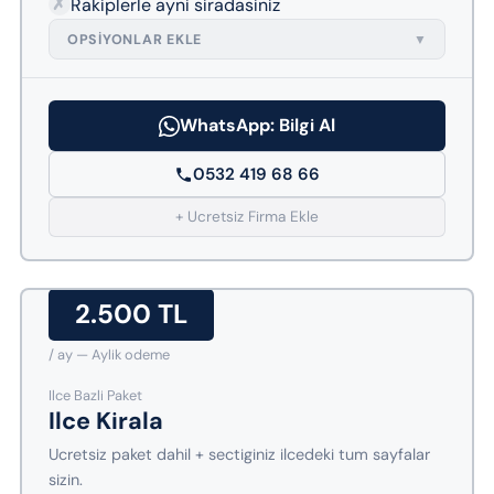
✗
Rakiplerle ayni siradasiniz
OPSIYONLAR EKLE
▼
WhatsApp: Bilgi Al
0532 419 68 66
+ Ucretsiz Firma Ekle
2.500 TL
/ ay — Aylik odeme
Ilce Bazli Paket
Ilce Kirala
Ucretsiz paket dahil + sectiginiz ilcedeki tum sayfalar
sizin.