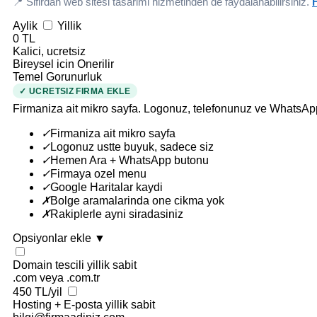
📍 Sifirdan web sitesi tasarimi hizmetinden de faydalanabilirsiniz.
H
Aylik
Yillik
0 TL
Kalici, ucretsiz
Bireysel icin Onerilir
Temel Gorunurluk
✓ UCRETSIZ FIRMA EKLE
Firmaniza ait mikro sayfa. Logonuz, telefonunuz ve WhatsAp
✓
Firmaniza ait mikro sayfa
✓
Logonuz ustte buyuk, sadece siz
✓
Hemen Ara + WhatsApp butonu
✓
Firmaya ozel menu
✓
Google Haritalar kaydi
✗
Bolge aramalarinda one cikma yok
✗
Rakiplerle ayni siradasiniz
Opsiyonlar ekle
▼
Domain tescili
yillik sabit
.com veya .com.tr
450 TL/yil
Hosting + E-posta
yillik sabit