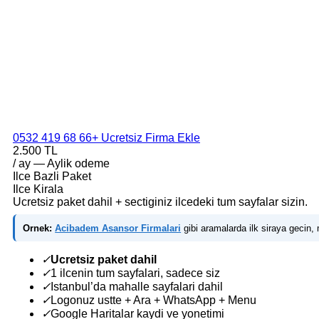
0532 419 68 66
+ Ucretsiz Firma Ekle
2.500 TL
/ ay — Aylik odeme
Ilce Bazli Paket
Ilce Kirala
Ucretsiz paket dahil + sectiginiz ilcedeki tum sayfalar sizin.
Ornek:
Acibadem Asansor Firmalari
gibi aramalarda ilk siraya gecin, m
✓
Ucretsiz paket dahil
✓
1 ilcenin tum sayfalari, sadece siz
✓
Istanbul’da mahalle sayfalari dahil
✓
Logonuz ustte + Ara + WhatsApp + Menu
✓
Google Haritalar kaydi ve yonetimi