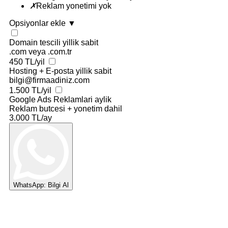
✗
Reklam yonetimi yok
Opsiyonlar ekle
▼
Domain tescili
yillik sabit
.com veya .com.tr
450 TL/yil
Hosting + E-posta
yillik sabit
bilgi@firmaadiniz.com
1.500 TL/yil
Google Ads Reklamlari
aylik
Reklam butcesi + yonetim dahil
3.000 TL/ay
WhatsApp: Bilgi Al