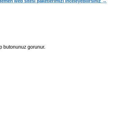
emen web sitesi paketlerimizi inceleyebilirsiniz →
p butonunuz gorunur.