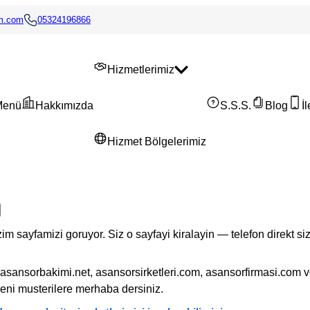
im.com
05324196866
Hizmetlerimiz
Menü
Hakkımızda
S.S.S.
Blog
İ
Hizmet Bölgelerimiz
im sayfamizi goruyor. Siz o sayfayi kiralayin — telefon direkt si
asansorbakimi.net, asansorsirketleri.com, asansorfirmasi.com 
eni musterilere merhaba dersiniz.