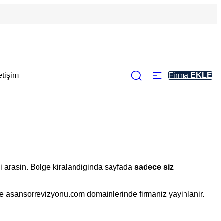
letişim
Firma
EKLE
zi arasin. Bolge kiralandiginda sayfada
sadece siz
ve asansorrevizyonu.com domainlerinde firmaniz yayinlanir.