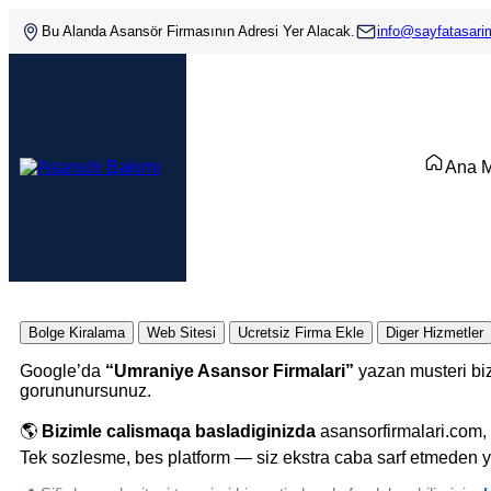
Bu Alanda Asansör Firmasının Adresi Yer Alacak.
info@sayfatasar
Ana 
Bolge Kiralama
Web Sitesi
Ucretsiz Firma Ekle
Diger Hizmetler
Google’da
“Umraniye Asansor Firmalari”
yazan musteri biz
gorununursunuz.
🌎
Bizimle calismaqa basladiginizda
asansorfirmalari.com, 
Tek sozlesme, bes platform — siz ekstra caba sarf etmeden y