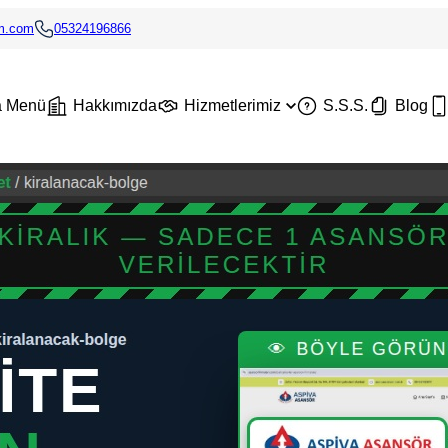
im.com
05324196866
a Menü
Hakkımızda
Hizmetlerimiz
S.S.S.
Blog