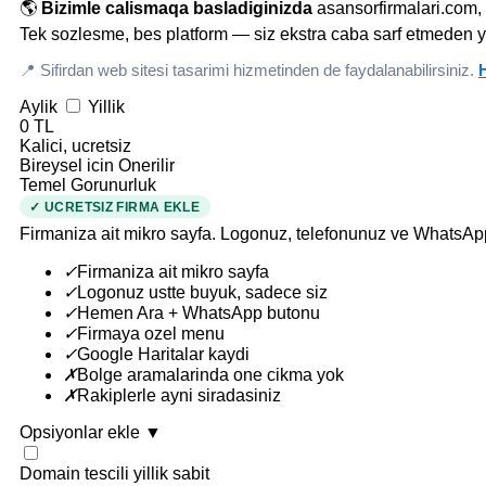
🌎
Bizimle calismaqa basladiginizda
asansorfirmalari.com, 
Tek sozlesme, bes platform — siz ekstra caba sarf etmeden y
📍 Sifirdan web sitesi tasarimi hizmetinden de faydalanabilirsiniz.
H
Aylik
Yillik
0 TL
Kalici, ucretsiz
Bireysel icin Onerilir
Temel Gorunurluk
✓ UCRETSIZ FIRMA EKLE
Firmaniza ait mikro sayfa. Logonuz, telefonunuz ve WhatsAp
✓
Firmaniza ait mikro sayfa
✓
Logonuz ustte buyuk, sadece siz
✓
Hemen Ara + WhatsApp butonu
✓
Firmaya ozel menu
✓
Google Haritalar kaydi
✗
Bolge aramalarinda one cikma yok
✗
Rakiplerle ayni siradasiniz
Opsiyonlar ekle
▼
Domain tescili
yillik sabit