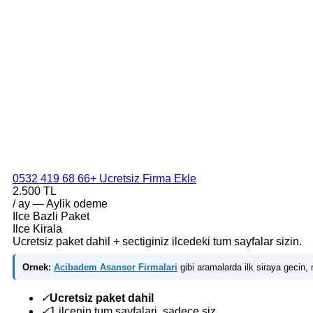
0532 419 68 66
+ Ucretsiz Firma Ekle
2.500 TL
/ ay — Aylik odeme
Ilce Bazli Paket
Ilce Kirala
Ucretsiz paket dahil + sectiginiz ilcedeki tum sayfalar sizin.
Ornek:
Acibadem Asansor Firmalari
gibi aramalarda ilk siraya gecin, m
✓
Ucretsiz paket dahil
✓
1 ilcenin tum sayfalari, sadece siz