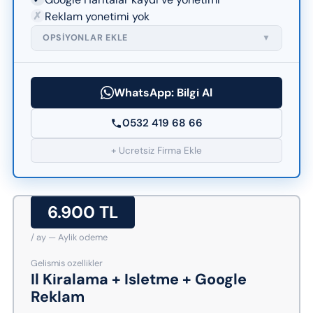
✗
Reklam yonetimi yok
OPSIYONLAR EKLE
▼
WhatsApp: Bilgi Al
0532 419 68 66
+ Ucretsiz Firma Ekle
6.900 TL
/ ay — Aylik odeme
Gelismis ozellikler
Il Kiralama + Isletme + Google
Reklam