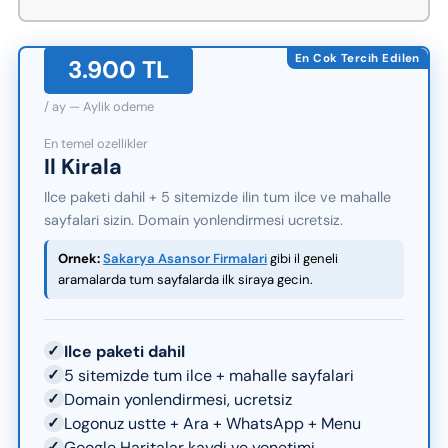
En Cok Tercih Edilen
3.900 TL
/ ay — Aylik odeme
En temel ozellikler
Il Kirala
Ilce paketi dahil + 5 sitemizde ilin tum ilce ve mahalle
sayfalari sizin. Domain yonlendirmesi ucretsiz.
Ornek:
Sakarya Asansor Firmalari
gibi il geneli
aramalarda tum sayfalarda ilk siraya gecin.
✓
Ilce paketi dahil
✓
5 sitemizde tum ilce + mahalle sayfalari
✓
Domain yonlendirmesi, ucretsiz
✓
Logonuz ustte + Ara + WhatsApp + Menu
✓
Google Haritalar kaydi ve yonetimi