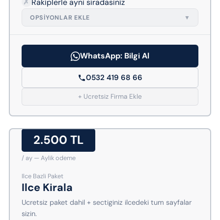
✗
Rakiplerle ayni siradasiniz
OPSIYONLAR EKLE
▼
WhatsApp: Bilgi Al
0532 419 68 66
+ Ucretsiz Firma Ekle
2.500 TL
/ ay — Aylik odeme
Ilce Bazli Paket
Ilce Kirala
Ucretsiz paket dahil + sectiginiz ilcedeki tum sayfalar
sizin.