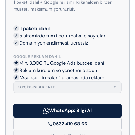
Il paketi dahil + Google reklami. Iki kanaldan birden
musteri, maksimum gorunurluk.
✓
Il paketi dahil
✓
5 sitemizde tum ilce + mahalle sayfalari
✓
Domain yonlendirmesi, ucretsiz
GOOGLE REKLAM DAHIL
★
Min. 3.000 TL Google Ads butcesi dahil
★
Reklam kurulum ve yonetimi bizden
★
“Asansor firmalari” aramasinda reklam
OPSIYONLAR EKLE
▼
WhatsApp: Bilgi Al
0532 419 68 66