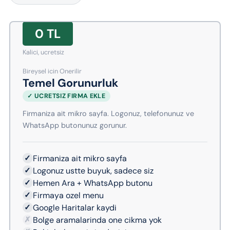
0 TL
Kalici, ucretsiz
Bireysel icin Onerilir
Temel Gorunurluk
✓ UCRETSIZ FIRMA EKLE
Firmaniza ait mikro sayfa. Logonuz, telefonunuz ve
WhatsApp butonunuz gorunur.
✓
Firmaniza ait mikro sayfa
✓
Logonuz ustte buyuk, sadece siz
✓
Hemen Ara + WhatsApp butonu
✓
Firmaya ozel menu
✓
Google Haritalar kaydi
✗
Bolge aramalarinda one cikma yok