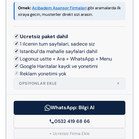
Ornek:
Acibadem Asansor Firmalari
gibi aramalarda ilk
siraya gecin, musteriler direkt sizi arasin.
✓
Ucretsiz paket dahil
✓
1 ilcenin tum sayfalari, sadece siz
✓
Istanbul’da mahalle sayfalari dahil
✓
Logonuz ustte + Ara + WhatsApp + Menu
✓
Google Haritalar kaydi ve yonetimi
✗
Reklam yonetimi yok
OPSIYONLAR EKLE
▼
WhatsApp: Bilgi Al
0532 419 68 66
+ Ucretsiz Firma Ekle