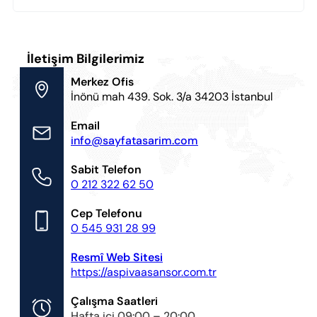
İletişim Bilgilerimiz
Merkez Ofis
İnönü mah 439. Sok. 3/a 34203 İstanbul
Email
info@sayfatasarim.com
Sabit Telefon
0 212 322 62 50
Cep Telefonu
0 545 931 28 99
Resmî Web Sitesi
https://aspivaasansor.com.tr
Çalışma Saatleri
Hafta içi 09:00 – 20:00