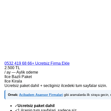
0532 419 68 66
+ Ucretsiz Firma Ekle
2.500 TL
/ ay — Aylik odeme
Ilce Bazli Paket
Ilce Kirala
Ucretsiz paket dahil + sectiginiz ilcedeki tum sayfalar sizin.
Ornek:
Acibadem Asansor Firmalari
gibi aramalarda ilk siraya gecin, m
✓
Ucretsiz paket dahil
✓
1 ilcenin tum sayfalari, sadece siz