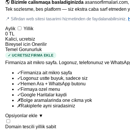
🌎
Bizimle calismaqa basladiginizda
asansorfirmalari.com, 
Tek sozlesme, bes platform — siz ekstra caba sarf etmeden y
📍 Sifirdan web sitesi tasarimi hizmetinden de faydalanabilirsiniz.
H
Aylik
Yillik
0 TL
Kalici, ucretsiz
Bireysel icin Onerilir
Temel Gorunurluk
✓ UCRETSIZ FIRMA EKLE
Firmaniza ait mikro sayfa. Logonuz, telefonunuz ve WhatsAp
✓
Firmaniza ait mikro sayfa
✓
Logonuz ustte buyuk, sadece siz
✓
Hemen Ara + WhatsApp butonu
✓
Firmaya ozel menu
✓
Google Haritalar kaydi
✗
Bolge aramalarinda one cikma yok
✗
Rakiplerle ayni siradasiniz
Opsiyonlar ekle
▼
Domain tescili
yillik sabit