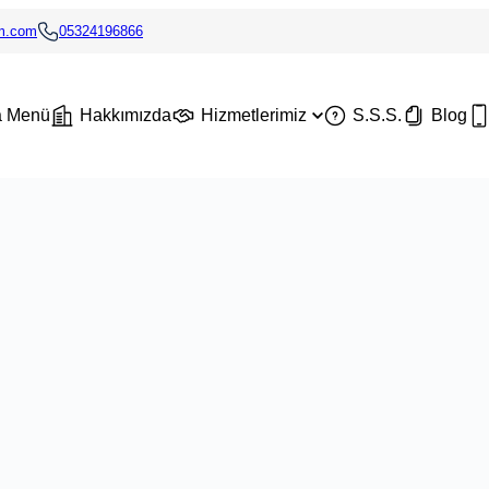
im.com
05324196866
a Menü
Hakkımızda
Hizmetlerimiz
S.S.S.
Blog