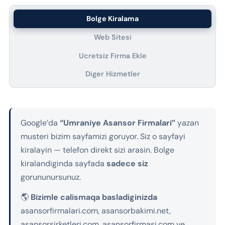
Bolge Kiralama
Web Sitesi
Ucretsiz Firma Ekle
Diger Hizmetler
Google’da
“Umraniye Asansor Firmalari”
yazan
musteri bizim sayfamizi goruyor. Siz o sayfayi
kiralayin — telefon direkt sizi arasin. Bolge
kiralandiginda sayfada
sadece siz
gorununursunuz.
🌎
Bizimle calismaqa basladiginizda
asansorfirmalari.com, asansorbakimi.net,
asansorsirketleri.com, asansorfirmasi.com ve