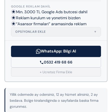
GOOGLE REKLAM DAHIL
★
Min. 3.000 TL Google Ads butcesi dahil
★
Reklam kurulum ve yonetimi bizden
★
“Asansor firmalari” aramasinda reklam
OPSIYONLAR EKLE
▼
WhatsApp: Bilgi Al
0532 419 68 66
+ Ucretsiz Firma Ekle
Yillik odemede ay odersiniz, 12 ay hizmet alirsiniz, 2 ay
bedava. Bolge kiralandiginda o sayfalarda baska firma
gorunmez.