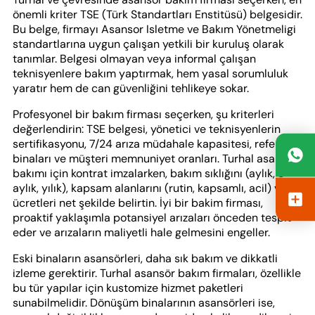
önemli kriter TSE (Türk Standartları Enstitüsü) belgesidir.
Bu belge, firmayı Asansor Isletme ve Bakım Yönetmeligi
standartlarına uygun çalışan yetkili bir kuruluş olarak
tanımlar. Belgesi olmayan veya informal çalışan
teknisyenlere bakım yaptırmak, hem yasal sorumluluk
yaratır hem de can güvenliğini tehlikeye sokar.
Profesyonel bir bakım firması seçerken, şu kriterleri
değerlendirin: TSE belgesi, yönetici ve teknisyenlerin
sertifikasyonu, 7/24 arıza müdahale kapasitesi, referans
binaları ve müşteri memnuniyet oranları. Turhal asansör
bakımı için kontrat imzalarken, bakım sıklığını (aylık, 3
aylık, yılık), kapsam alanlarını (rutin, kapsamlı, acil) ve
ücretleri net şekilde belirtin. İyi bir bakim firması,
proaktif yaklaşımla potansiyel arızaları önceden tespit
eder ve arızaların maliyetli hale gelmesini engeller.
Eski binaların asansörleri, daha sık bakım ve dikkatli
izleme gerektirir. Turhal asansör bakım firmaları, özellikle
bu tür yapılar için kustomize hizmet paketleri
sunabilmelidir. Dönüşüm binalarının asansörleri ise,