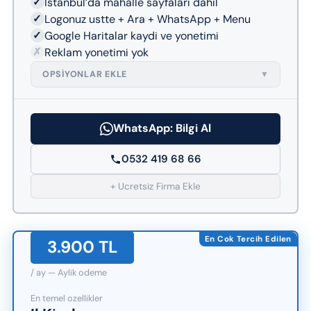
✓
Istanbul’da mahalle sayfalari dahil
✓
Logonuz ustte + Ara + WhatsApp + Menu
✓
Google Haritalar kaydi ve yonetimi
✗
Reklam yonetimi yok
OPSIYONLAR EKLE
▼
WhatsApp: Bilgi Al
0532 419 68 66
+ Ucretsiz Firma Ekle
En Cok Tercih Edilen
3.900 TL
/ ay — Aylik odeme
En temel ozellikler