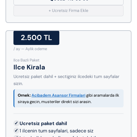
+ Ucretsiz Firma Ekle
2.500 TL
/ ay — Aylik odeme
Ilce Bazli Paket
Ilce Kirala
Ucretsiz paket dahil + sectiginiz ilcedeki tum sayfalar
sizin.
Ornek:
Acibadem Asansor Firmalari
gibi aramalarda ilk
siraya gecin, musteriler direkt sizi arasin.
✓
Ucretsiz paket dahil
✓
1 ilcenin tum sayfalari, sadece siz