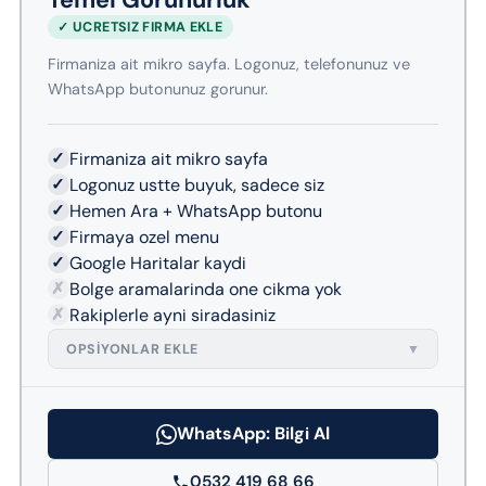
Temel Gorunurluk
✓ UCRETSIZ FIRMA EKLE
Firmaniza ait mikro sayfa. Logonuz, telefonunuz ve
WhatsApp butonunuz gorunur.
✓
Firmaniza ait mikro sayfa
✓
Logonuz ustte buyuk, sadece siz
✓
Hemen Ara + WhatsApp butonu
✓
Firmaya ozel menu
✓
Google Haritalar kaydi
✗
Bolge aramalarinda one cikma yok
✗
Rakiplerle ayni siradasiniz
OPSIYONLAR EKLE
▼
WhatsApp: Bilgi Al
0532 419 68 66