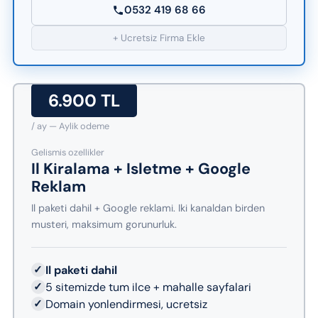
0532 419 68 66
+ Ucretsiz Firma Ekle
6.900 TL
/ ay — Aylik odeme
Gelismis ozellikler
Il Kiralama + Isletme + Google
Reklam
Il paketi dahil + Google reklami. Iki kanaldan birden
musteri, maksimum gorunurluk.
✓
Il paketi dahil
✓
5 sitemizde tum ilce + mahalle sayfalari
✓
Domain yonlendirmesi, ucretsiz